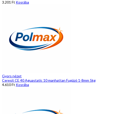
3.201
Ft
Kosrába
Gyors nézet
Ceresit CE 40 Aguastatic 10 manhattan Fugázó 1-8mm 5kg
4.610
Ft
Kosrába