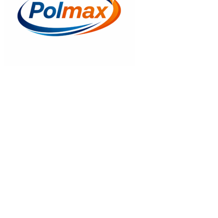
Gyors nézet
Sakret AA – 8kg Folyékony Fólia – Kenhető Egykomponensű Beltéri
Szigetelés
20.484
Ft
Kosrába