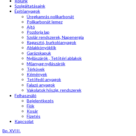
Rólunk
Szolgáltatásaink
Épitőanyagok
Üregkamrás polikarbonát
Polikarbonát lemez
Ajtó
Pozdorja lap
Szolár rendszerek, Napenergia
Ragasztó, burkolóanyagok
Ablakkönyöklők
Garázskapuk
Nyílászárók , Tetőtéri ablakok
Műanyag nyílászárók
Térkövek
Kémények
Tetőfedő anyagok
Falazó anyagok
Vakolatok hőszig. rendszerek
Felhasználó
Bejelentkezés
Fiók
Kosár
Fizetés
Kapcsolat
Bp. XVIII.