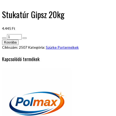
Stukatúr Gipsz 20kg
4.445
Ft
Stukatúr
Gipsz
Kosrába
20kg
Cikkszám:
2507
Kategória:
Szürke Portermékek
mennyiség
Kapcsolódó termékek