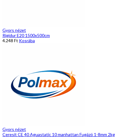
Gyors nézet
Rigidur E20 1500x500cm
4.248
Ft
Kosrába
Gyors nézet
Ceresit CE 40 Aguastatic 10 manhattan Fugázó 1-8mm 2kg