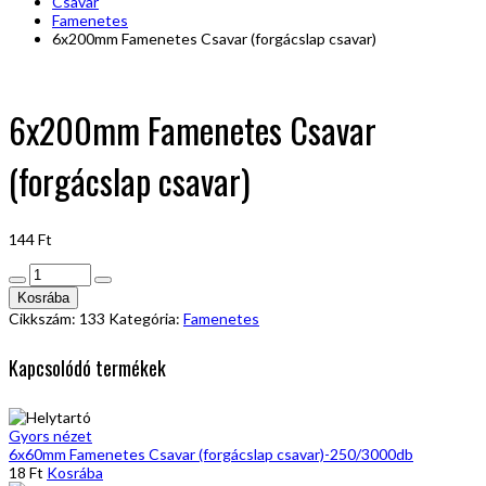
Csavar
Famenetes
6x200mm Famenetes Csavar (forgácslap csavar)
6x200mm Famenetes Csavar
(forgácslap csavar)
144
Ft
6x200mm
Famenetes
Kosrába
Csavar
Cikkszám:
133
Kategória:
Famenetes
(forgácslap
csavar)
Kapcsolódó termékek
mennyiség
Gyors nézet
6x60mm Famenetes Csavar (forgácslap csavar)-250/3000db
18
Ft
Kosrába