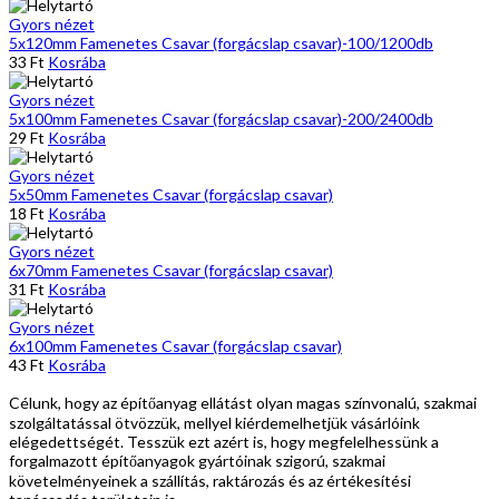
Gyors nézet
5x120mm Famenetes Csavar (forgácslap csavar)-100/1200db
33
Ft
Kosrába
Gyors nézet
5x100mm Famenetes Csavar (forgácslap csavar)-200/2400db
29
Ft
Kosrába
Gyors nézet
5x50mm Famenetes Csavar (forgácslap csavar)
18
Ft
Kosrába
Gyors nézet
6x70mm Famenetes Csavar (forgácslap csavar)
31
Ft
Kosrába
Gyors nézet
6x100mm Famenetes Csavar (forgácslap csavar)
43
Ft
Kosrába
Célunk, hogy az építőanyag ellátást olyan magas színvonalú, szakmai
szolgáltatással ötvözzük, mellyel kiérdemelhetjük vásárlóink
elégedettségét. Tesszük ezt azért is, hogy megfelelhessünk a
forgalmazott építőanyagok gyártóinak szigorú, szakmai
követelményeinek a szállítás, raktározás és az értékesítési