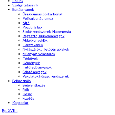
Rólunk
Szolgáltatásaink
Épitőanyagok
Üregkamrás polikarbonát
Polikarbonát lemez
Ajtó
Pozdorja lap
Szolár rendszerek, Napenergia
Ragasztó, burkolóanyagok
Ablakkönyöklők
Garázskapuk
Nyílászárók , Tetőtéri ablakok
Műanyag nyílászárók
Térkövek
Kémények
Tetőfedő anyagok
Falazó anyagok
Vakolatok hőszig. rendszerek
Felhasználó
Bejelentkezés
Fiók
Kosár
Fizetés
Kapcsolat
Bp. XVIII.