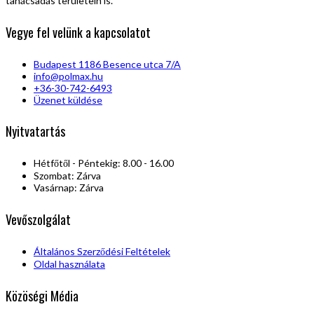
tanácsadás területein is.
Vegye fel velünk a kapcsolatot
Budapest 1186 Besence utca 7/A
info@polmax.hu
+36-30-742-6493
Üzenet küldése
Nyitvatartás
Hétfőtől - Péntekig: 8.00 - 16.00
Szombat: Zárva
Vasárnap: Zárva
Vevőszolgálat
Általános Szerződési Feltételek
Oldal használata
Közöségi Média