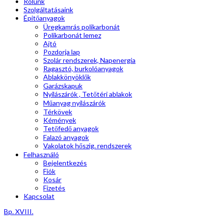
Rólunk
Szolgáltatásaink
Épitőanyagok
Üregkamrás polikarbonát
Polikarbonát lemez
Ajtó
Pozdorja lap
Szolár rendszerek, Napenergia
Ragasztó, burkolóanyagok
Ablakkönyöklők
Garázskapuk
Nyílászárók , Tetőtéri ablakok
Műanyag nyílászárók
Térkövek
Kémények
Tetőfedő anyagok
Falazó anyagok
Vakolatok hőszig. rendszerek
Felhasználó
Bejelentkezés
Fiók
Kosár
Fizetés
Kapcsolat
Bp. XVIII.