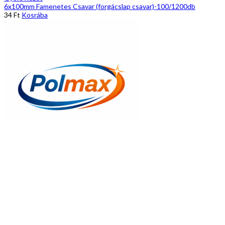
6x100mm Famenetes Csavar (forgácslap csavar)-100/1200db
34
Ft
Kosrába
Gyors nézet
6x90mm Famenetes Csavar (forgácslap csavar)
34
Ft
Kosrába