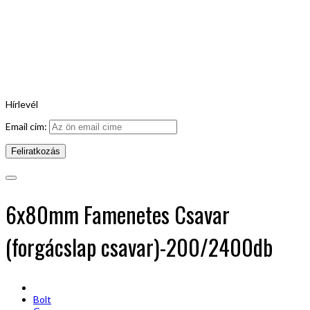
Hírlevél
Email cim:
6x80mm Famenetes Csavar
(forgácslap csavar)-200/2400db
Bolt