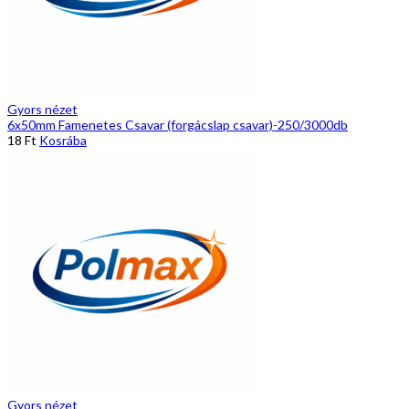
Gyors nézet
6x50mm Famenetes Csavar (forgácslap csavar)-250/3000db
18
Ft
Kosrába
Gyors nézet