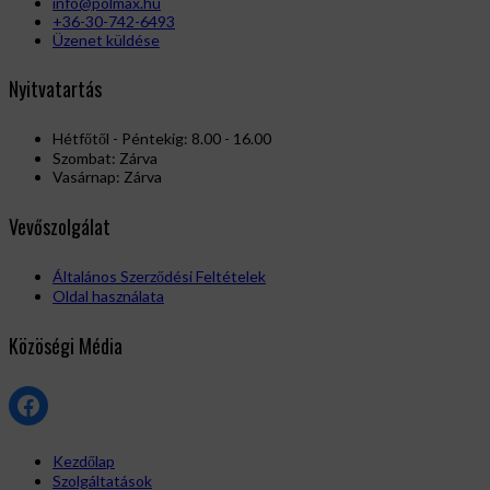
info@polmax.hu
+36-30-742-6493
Üzenet küldése
Nyitvatartás
Hétfőtől - Péntekig: 8.00 - 16.00
Szombat: Zárva
Vasárnap: Zárva
Vevőszolgálat
Általános Szerződési Feltételek
Oldal használata
Közöségi Média
Facebook
Kezdőlap
Szolgáltatások