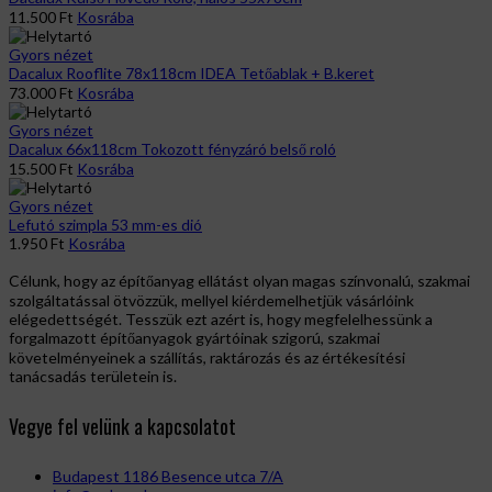
11.500
Ft
Kosrába
Gyors nézet
Dacalux Rooflite 78x118cm IDEA Tetőablak + B.keret
73.000
Ft
Kosrába
Gyors nézet
Dacalux 66x118cm Tokozott fényzáró belső roló
15.500
Ft
Kosrába
Gyors nézet
Lefutó szimpla 53 mm-es dió
1.950
Ft
Kosrába
Célunk, hogy az építőanyag ellátást olyan magas színvonalú, szakmai
szolgáltatással ötvözzük, mellyel kiérdemelhetjük vásárlóink
elégedettségét. Tesszük ezt azért is, hogy megfelelhessünk a
forgalmazott építőanyagok gyártóinak szigorú, szakmai
követelményeinek a szállítás, raktározás és az értékesítési
tanácsadás területein is.
Vegye fel velünk a kapcsolatot
Budapest 1186 Besence utca 7/A