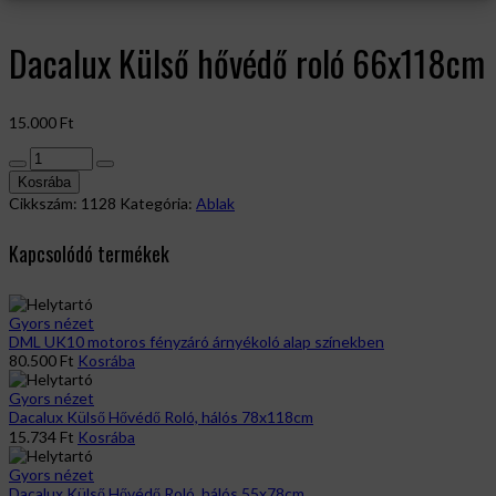
Dacalux Külső hővédő roló 66x118cm
15.000
Ft
Dacalux
Külső
Kosrába
hővédő
Cikkszám:
1128
Kategória:
Ablak
roló
66x118cm
Kapcsolódó termékek
mennyiség
Gyors nézet
DML UK10 motoros fényzáró árnyékoló alap színekben
80.500
Ft
Kosrába
Gyors nézet
Dacalux Külső Hővédő Roló, hálós 78x118cm
15.734
Ft
Kosrába
Gyors nézet
Dacalux Külső Hővédő Roló, hálós 55x78cm