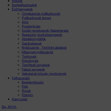
Rólunk
Szolgáltatásaink
Épitőanyagok
Üregkamrás polikarbonát
Polikarbonát lemez
Ajtó
Pozdorja lap
Szolár rendszerek, Napenergia
Ragasztó, burkolóanyagok
Ablakkönyöklők
Garázskapuk
Nyílászárók , Tetőtéri ablakok
Műanyag nyílászárók
Térkövek
Kémények
Tetőfedő anyagok
Falazó anyagok
Vakolatok hőszig. rendszerek
Felhasználó
Bejelentkezés
Fiók
Kosár
Fizetés
Kapcsolat
Bp. XVIII.