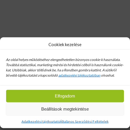
Hírlevél
Cookiek kezelése
Email cim:
Az oldal helyes működéséhez elengedhetetlen bizonyos cookie-k használata.
Továbbá statisztikai, marketing mérési és hirdetési célból is használunk cookie-
kat. Utóbbiak, akkor töltődnek be, ha a Rendben gombra kattint. A sütikről
bővebb tájékoztatást a kapcsolódó
adatkezelési tájékoztatóban
olvashat.
Dacalux Külső hővédő roló 66x118cm
Elfogadom
Beállítások megtekintése
Bolt
Ablak
Adatkezelési tájékoztató
Általános Szerződési Feltételek
Dacalux Külső hővédő roló 66x118cm