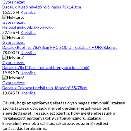
Gyors nézet
Dacalux Külső hővédő roló, hálós 78x140cm
15.155
Ft
Kosrába
Gyors nézet
Helopal műkő Ablakkönyöklő
32.156
Ft
Kosrába
Gyors nézet
DacaluxRooflite 78x98cm PVC SOLID Tetőablak + UFX B.keret
78.000
Ft
Kosrába
Gyors nézet
Dacalux 78x140cm Tokozott fényzáró belső roló
19.999
Ft
Kosrába
Gyors nézet
Dacalux Tokozott belső roló, fényzáró 55/78cm
13.045
Ft
Kosrába
Célunk, hogy az építőanyag ellátást olyan magas színvonalú, szakmai
szolgáltatással ötvözzük, mellyel kiérdemelhetjük vásárlóink
elégedettségét. Tesszük ezt azért is, hogy megfelelhessünk a
forgalmazott építőanyagok gyártóinak szigorú, szakmai
követelményeinek a szállítás, raktározás és az értékesítési
tanácsadás területein is.