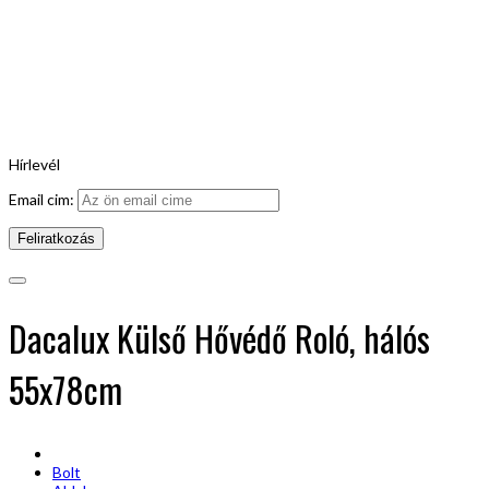
Hírlevél
Email cim:
Dacalux Külső Hővédő Roló, hálós
55x78cm
Bolt