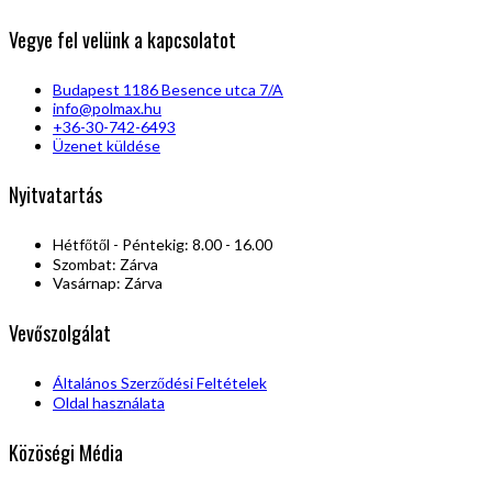
Vegye fel velünk a kapcsolatot
Budapest 1186 Besence utca 7/A
info@polmax.hu
+36-30-742-6493
Üzenet küldése
Nyitvatartás
Hétfőtől - Péntekig: 8.00 - 16.00
Szombat: Zárva
Vasárnap: Zárva
Vevőszolgálat
Általános Szerződési Feltételek
Oldal használata
Közöségi Média