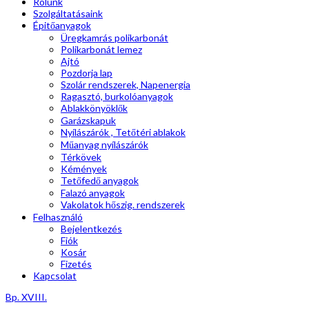
Rólunk
Szolgáltatásaink
Épitőanyagok
Üregkamrás polikarbonát
Polikarbonát lemez
Ajtó
Pozdorja lap
Szolár rendszerek, Napenergia
Ragasztó, burkolóanyagok
Ablakkönyöklők
Garázskapuk
Nyílászárók , Tetőtéri ablakok
Műanyag nyílászárók
Térkövek
Kémények
Tetőfedő anyagok
Falazó anyagok
Vakolatok hőszig. rendszerek
Felhasználó
Bejelentkezés
Fiók
Kosár
Fizetés
Kapcsolat
Bp. XVIII.