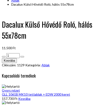
Ablak
Dacalux Külső Hővédő Roló, hálós 55x78cm
Dacalux Külső Hővédő Roló, hálós
55x78cm
11.500
Ft
Dacalux
Külső
Kosrába
Hővédő
Cikkszám:
1129
Kategória:
Ablak
Roló,
hálós
Kapcsolódó termékek
55x78cm
mennyiség
Gyors nézet
GLL 1061B MK10 tetőablak + EDW 2000 keret
157.730
Ft
Kosrába