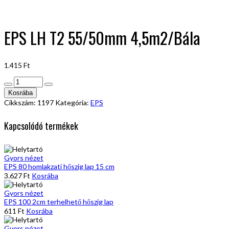
EPS LH T2 55/50mm 4,5m2/Bála
1.415
Ft
EPS
LH
Kosrába
T2
Cikkszám:
1197
Kategória:
EPS
55/50mm
4,5m2/Bála
Kapcsolódó termékek
mennyiség
Gyors nézet
EPS 80 homlakzati hőszig lap 15 cm
3.627
Ft
Kosrába
Gyors nézet
EPS 100 2cm terhelhető hőszig lap
611
Ft
Kosrába
Gyors nézet