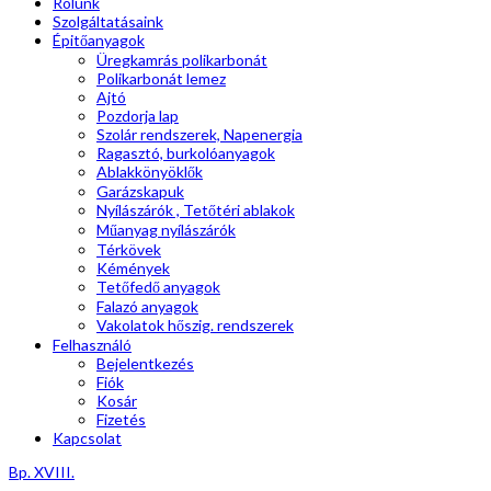
Rólunk
Szolgáltatásaink
Épitőanyagok
Üregkamrás polikarbonát
Polikarbonát lemez
Ajtó
Pozdorja lap
Szolár rendszerek, Napenergia
Ragasztó, burkolóanyagok
Ablakkönyöklők
Garázskapuk
Nyílászárók , Tetőtéri ablakok
Műanyag nyílászárók
Térkövek
Kémények
Tetőfedő anyagok
Falazó anyagok
Vakolatok hőszig. rendszerek
Felhasználó
Bejelentkezés
Fiók
Kosár
Fizetés
Kapcsolat
Bp. XVIII.