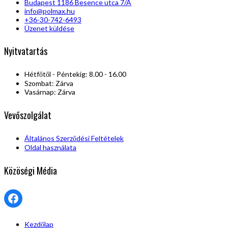
Budapest 1186 Besence utca 7/A
info@polmax.hu
+36-30-742-6493
Üzenet küldése
Nyitvatartás
Hétfőtől - Péntekig: 8.00 - 16.00
Szombat: Zárva
Vasárnap: Zárva
Vevőszolgálat
Általános Szerződési Feltételek
Oldal használata
Közöségi Média
Facebook
Kezdőlap