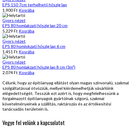
EPS 150 7cm terhelhető hőszig lap
1.900
Ft
Kosrába
Gyors nézet
EPS 80 homlakzati hőszig lap 20 cm
5.229
Ft
Kosrába
Gyors nézet
EPS 80 homlokzati hőszig lap 6 cm
1.451
Ft
Kosrába
Gyors nézet
EPS 80 homlakzati hőszig lap 8 cm (3m²)
2.074
Ft
Kosrába
Célunk, hogy az építőanyag ellátást olyan magas színvonalú, szakmai
szolgáltatással ötvözzük, mellyel kiérdemelhetjük vásárlóink
elégedettségét. Tesszük ezt azért is, hogy megfelelhessünk a
forgalmazott építőanyagok gyártóinak szigorú, szakmai
követelményeinek a szállítás, raktározás és az értékesítési
tanácsadás területein is.
Vegye fel velünk a kapcsolatot