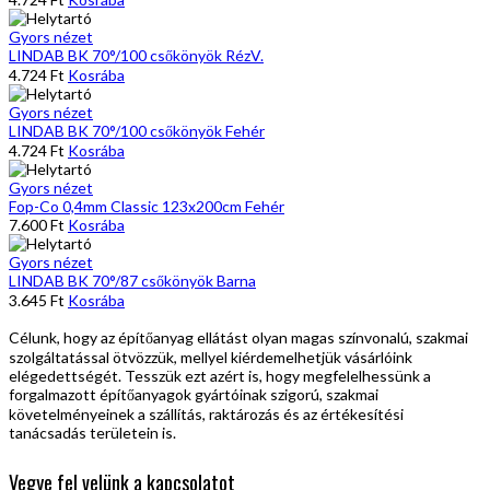
Gyors nézet
LINDAB BK 70°/100 csőkönyök RézV.
4.724
Ft
Kosrába
Gyors nézet
LINDAB BK 70°/100 csőkönyök Fehér
4.724
Ft
Kosrába
Gyors nézet
Fop-Co 0,4mm Classic 123x200cm Fehér
7.600
Ft
Kosrába
Gyors nézet
LINDAB BK 70°/87 csőkönyök Barna
3.645
Ft
Kosrába
Célunk, hogy az építőanyag ellátást olyan magas színvonalú, szakmai
szolgáltatással ötvözzük, mellyel kiérdemelhetjük vásárlóink
elégedettségét. Tesszük ezt azért is, hogy megfelelhessünk a
forgalmazott építőanyagok gyártóinak szigorú, szakmai
követelményeinek a szállítás, raktározás és az értékesítési
tanácsadás területein is.
Vegye fel velünk a kapcsolatot