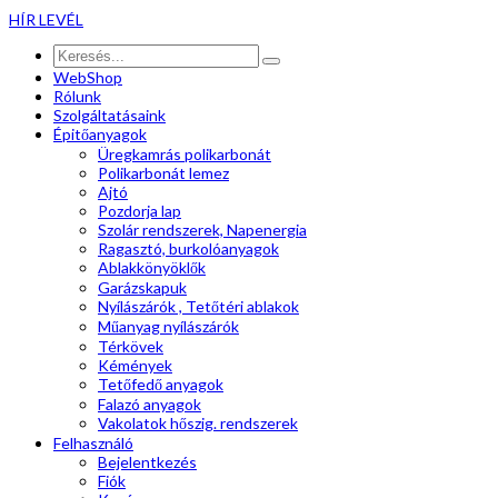
HÍR LEVÉL
WebShop
Rólunk
Szolgáltatásaink
Épitőanyagok
Üregkamrás polikarbonát
Polikarbonát lemez
Ajtó
Pozdorja lap
Szolár rendszerek, Napenergia
Ragasztó, burkolóanyagok
Ablakkönyöklők
Garázskapuk
Nyílászárók , Tetőtéri ablakok
Műanyag nyílászárók
Térkövek
Kémények
Tetőfedő anyagok
Falazó anyagok
Vakolatok hőszig. rendszerek
Felhasználó
Bejelentkezés
Fiók