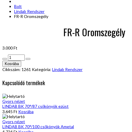
Bolt
Lindab Rendszer
FR-R Oromszegély
FR-R Oromszegély
3.000
Ft
FR-
R
Kosrába
Oromszegély
Cikkszám:
1261
Kategória:
Lindab Rendszer
mennyiség
Kapcsolódó termékek
Gyors nézet
LINDAB BK 70°/87 csőkönyök ezüst
3.645
Ft
Kosrába
Gyors nézet
LINDAB BK 70°/100 csőkönyök Ametal
4.724
Ft
Kosrába