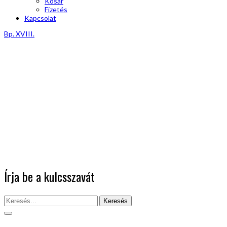
Kosár
Fizetés
Kapcsolat
Bp. XVIII.
Írja be a kulcsszavát
Keresés