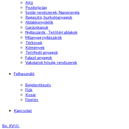
Ajtó
Pozdorja lap
Szolár rendszerek, Napenergia
Ragasztó, burkolóanyagok
Ablakkönyöklők
Garázskapuk
Nyílászárók , Tetőtéri ablakok
Műanyag nyílászárók
Térkövek
Kémények
Tetőfedő anyagok
Falazó anyagok
Vakolatok hőszig. rendszerek
Felhasználó
Bejelentkezés
Fiók
Kosár
Fizetés
Kapcsolat
Bp. XVIII.