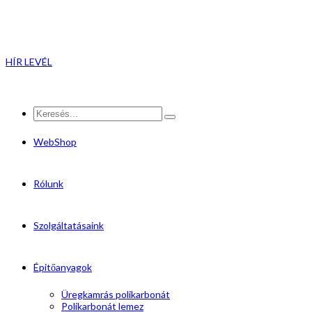
HÍR LEVÉL
WebShop
Rólunk
Szolgáltatásaink
Épitőanyagok
Üregkamrás polikarbonát
Polikarbonát lemez