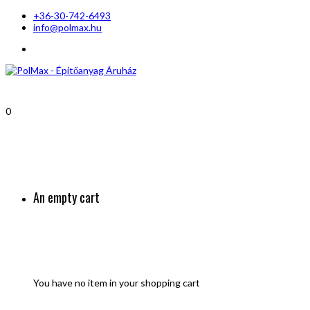
+36-30-742-6493
info@polmax.hu
0
An empty cart
You have no item in your shopping cart