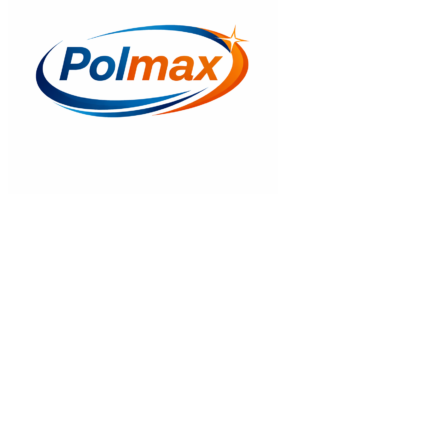
Gyors nézet
Corona C0722 Kézi Zsírzó
12.583
Ft
Kosrába