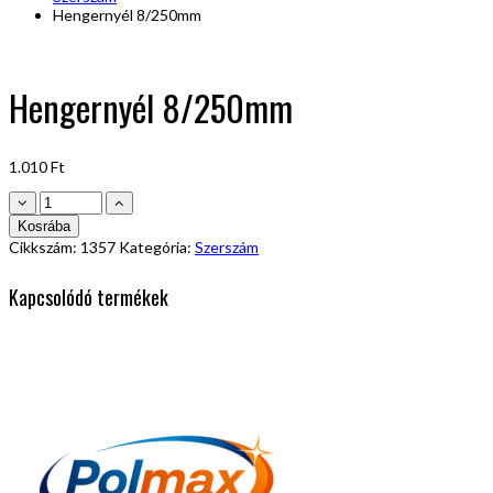
Hengernyél 8/250mm
Hengernyél 8/250mm
1.010
Ft
Hengernyél
8/250mm
Kosrába
mennyiség
Cikkszám:
1357
Kategória:
Szerszám
Kapcsolódó termékek