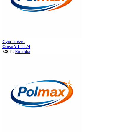
Gyors nézet
Crova YT-1274
600
Ft
Kosrába