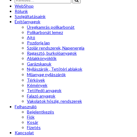
WebShop
Rólunk
Szolgáltatásaink
Épitőanyagok
Üregkamrás polikarbonát
Polikarbonát lemez
Ajtó
Pozdorja lap
Szolár rendszerek, Napenergia
Ragasztó, burkolóanyagok
Ablakkönyöklők
Garázskapuk
Nyílászárók , Tetőtéri ablakok
Műanyag nyílászárók
Térkövek
Kémények
Tetőfedő anyagok
Falazó anyagok
Vakolatok hőszig. rendszerek
Felhasználó
Bejelentkezés
Fiók
Kosár
Fizetés
Kapcsolat