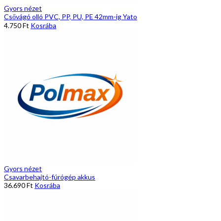
Gyors nézet
Csővágó olló PVC, PP, PU, PE 42mm-ig Yato
4.750
Ft
Kosrába
Gyors nézet
Csavarbehajtó-fúrógép akkus
36.690
Ft
Kosrába