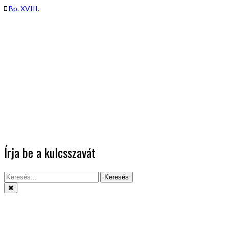
Bp. XVIII.
Írja be a kulcsszavát
Keresés