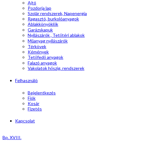
Ajtó
Pozdorja lap
Szolár rendszerek, Napenergia
Ragasztó, burkolóanyagok
Ablakkönyöklők
Garázskapuk
Nyílászárók , Tetőtéri ablakok
Műanyag nyílászárók
Térkövek
Kémények
Tetőfedő anyagok
Falazó anyagok
Vakolatok hőszig. rendszerek
Felhasználó
Bejelentkezés
Fiók
Kosár
Fizetés
Kapcsolat
Bp. XVIII.