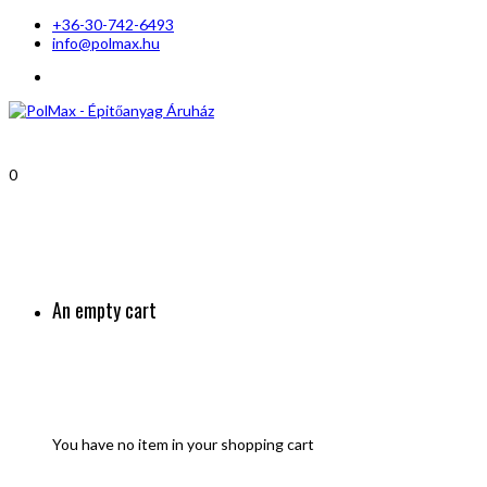
+36-30-742-6493
info@polmax.hu
0
An empty cart
You have no item in your shopping cart