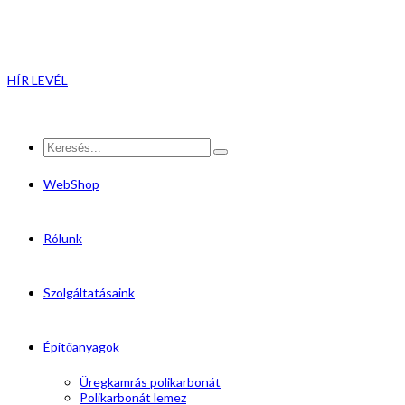
HÍR LEVÉL
WebShop
Rólunk
Szolgáltatásaink
Épitőanyagok
Üregkamrás polikarbonát
Polikarbonát lemez