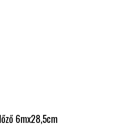
llőző 6mx28,5cm