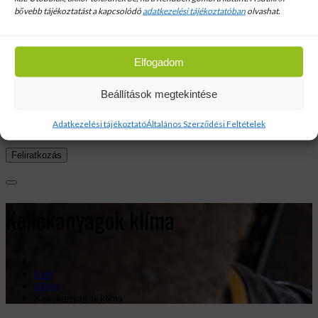
bővebb tájékoztatást a kapcsolódó
adatkezelési tájékoztatóban
olvashat.
Elfogadom
Beállítások megtekintése
Hírlevél
Adatkezelési tájékoztató
Általános Szerződési Feltételek
Email cim:
Kellékanyagok klíma
Bolt
Klíma
Kellékanyagok klíma