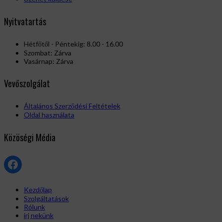
Nyitvatartás
Hétfőtől - Péntekig: 8.00 - 16.00
Szombat: Zárva
Vasárnap: Zárva
Vevőszolgálat
Általános Szerződési Feltételek
Oldal használata
Közöségi Média
Facebook
Kezdőlap
Szolgáltatások
Rólunk
írj nekünk