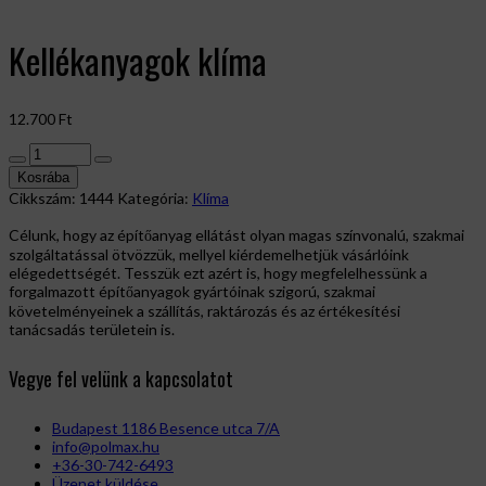
Kellékanyagok klíma
12.700
Ft
Kellékanyagok
klíma
Kosrába
mennyiség
Cikkszám:
1444
Kategória:
Klíma
Célunk, hogy az építőanyag ellátást olyan magas színvonalú, szakmai
szolgáltatással ötvözzük, mellyel kiérdemelhetjük vásárlóink
elégedettségét. Tesszük ezt azért is, hogy megfelelhessünk a
forgalmazott építőanyagok gyártóinak szigorú, szakmai
követelményeinek a szállítás, raktározás és az értékesítési
tanácsadás területein is.
Vegye fel velünk a kapcsolatot
Budapest 1186 Besence utca 7/A
info@polmax.hu
+36-30-742-6493
Üzenet küldése