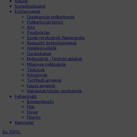
Rólunk
Szolgáltatásaink
Épitőanyagok
Üregkamrás polikarbonát
Polikarbonát lemez
Ajtó
Pozdorja lap
Szolár rendszerek, Napenergia
Ragasztó, burkolóanyagok
Ablakkönyöklők
Garázskapuk
Nyílászárók , Tetőtéri ablakok
Műanyag nyílászárók
Térkövek
Kémények
Tetőfedő anyagok
Falazó anyagok
Vakolatok hőszig. rendszerek
Felhasználó
Bejelentkezés
Fiók
Kosár
Fizetés
Kapcsolat
Bp. XVIII.