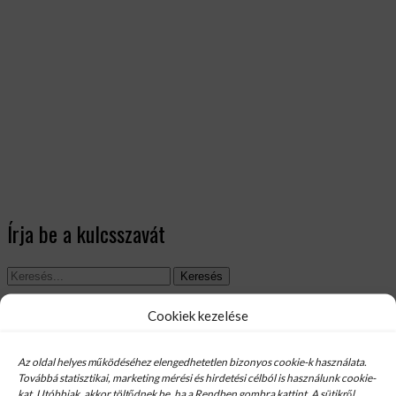
Írja be a kulcsszavát
Keresés
Cookiek kezelése
Az oldal helyes működéséhez elengedhetetlen bizonyos cookie-k használata.
Továbbá statisztikai, marketing mérési és hirdetési célból is használunk cookie-
kat. Utóbbiak, akkor töltődnek be, ha a Rendben gombra kattint. A sütikről