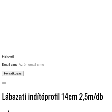
Hírlevél
Email cim:
Lábazati indítóprofil 14cm 2,5m/db