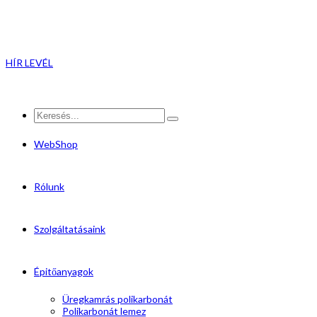
HÍR LEVÉL
WebShop
Rólunk
Szolgáltatásaink
Épitőanyagok
Üregkamrás polikarbonát
Polikarbonát lemez