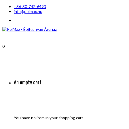
+36-30-742-6493
info@polmax.hu
0
An empty cart
You have no item in your shopping cart