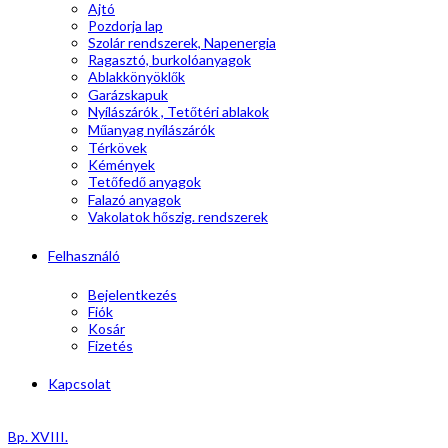
Ajtó
Pozdorja lap
Szolár rendszerek, Napenergia
Ragasztó, burkolóanyagok
Ablakkönyöklők
Garázskapuk
Nyílászárók , Tetőtéri ablakok
Műanyag nyílászárók
Térkövek
Kémények
Tetőfedő anyagok
Falazó anyagok
Vakolatok hőszig. rendszerek
Felhasználó
Bejelentkezés
Fiók
Kosár
Fizetés
Kapcsolat
Bp. XVIII.