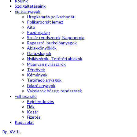
Rólunk
Szolgáltatásaink
Épitőanyagok
Üregkamrás polikarbonát
Polikarbonát lemez
Ajtó
Pozdorja lap
Szolár rendszerek, Napenergia
Ragasztó, burkolóanyagok
Ablakkönyöklők
Garázskapuk
Nyílászárók , Tetőtéri ablakok
Műanyag nyílászárók
Térkövek
Kémények
Tetőfedő anyagok
Falazó anyagok
Vakolatok hőszig. rendszerek
Felhasználó
Bejelentkezés
Fiók
Kosár
Fizetés
Kapcsolat
Bp. XVIII.