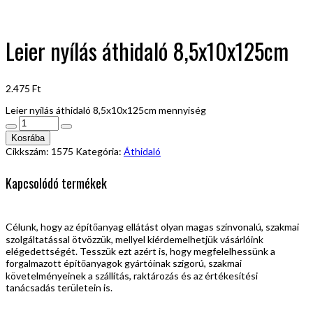
Leier nyílás áthidaló 8,5x10x125cm
2.475
Ft
Leier nyílás áthidaló 8,5x10x125cm mennyiség
Kosrába
Cikkszám:
1575
Kategória:
Áthidaló
Kapcsolódó termékek
Célunk, hogy az építőanyag ellátást olyan magas színvonalú, szakmai
szolgáltatással ötvözzük, mellyel kiérdemelhetjük vásárlóink
elégedettségét. Tesszük ezt azért is, hogy megfelelhessünk a
forgalmazott építőanyagok gyártóinak szigorú, szakmai
követelményeinek a szállítás, raktározás és az értékesítési
tanácsadás területein is.