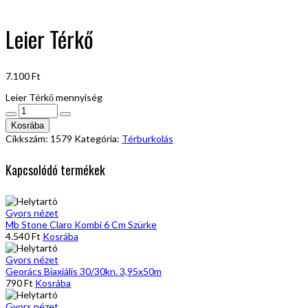
Leier Térkő
7.100
Ft
Leier Térkő mennyiség
Kosrába
Cikkszám:
1579
Kategória:
Térburkolás
Kapcsolódó termékek
Gyors nézet
Mb Stone Claro Kombi 6 Cm Szürke
4.540
Ft
Kosrába
Gyors nézet
Georács Biaxiális 30/30kn. 3,95x50m
790
Ft
Kosrába
Gyors nézet