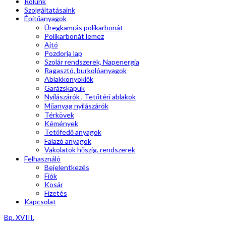
Rólunk
Szolgáltatásaink
Épitőanyagok
Üregkamrás polikarbonát
Polikarbonát lemez
Ajtó
Pozdorja lap
Szolár rendszerek, Napenergia
Ragasztó, burkolóanyagok
Ablakkönyöklők
Garázskapuk
Nyílászárók , Tetőtéri ablakok
Műanyag nyílászárók
Térkövek
Kémények
Tetőfedő anyagok
Falazó anyagok
Vakolatok hőszig. rendszerek
Felhasználó
Bejelentkezés
Fiók
Kosár
Fizetés
Kapcsolat
Bp. XVIII.