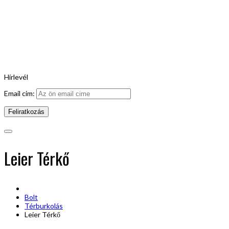
Hírlevél
Email cim:
Leier Térkő
Bolt
Térburkolás
Leier Térkő