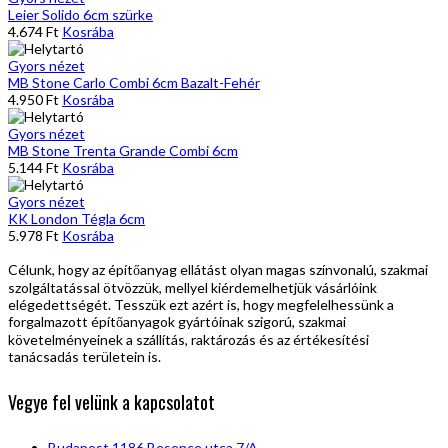
Leier Solido 6cm szürke
4.674
Ft
Kosrába
Gyors nézet
MB Stone Carlo Combi 6cm Bazalt-Fehér
4.950
Ft
Kosrába
Gyors nézet
MB Stone Trenta Grande Combi 6cm
5.144
Ft
Kosrába
Gyors nézet
KK London Tégla 6cm
5.978
Ft
Kosrába
Célunk, hogy az építőanyag ellátást olyan magas színvonalú, szakmai
szolgáltatással ötvözzük, mellyel kiérdemelhetjük vásárlóink
elégedettségét. Tesszük ezt azért is, hogy megfelelhessünk a
forgalmazott építőanyagok gyártóinak szigorú, szakmai
követelményeinek a szállítás, raktározás és az értékesítési
tanácsadás területein is.
Vegye fel velünk a kapcsolatot
Budapest 1186 Besence utca 7/A