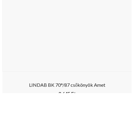
LINDAB BK 70°/87 csőkönyök Amet
3.645
Ft
KOSRÁBA