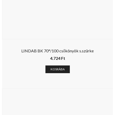
LINDAB BK 70°/100 csőkönyök s.szürke
4.724
Ft
KOSRÁBA
Hírlevél
Email cim: