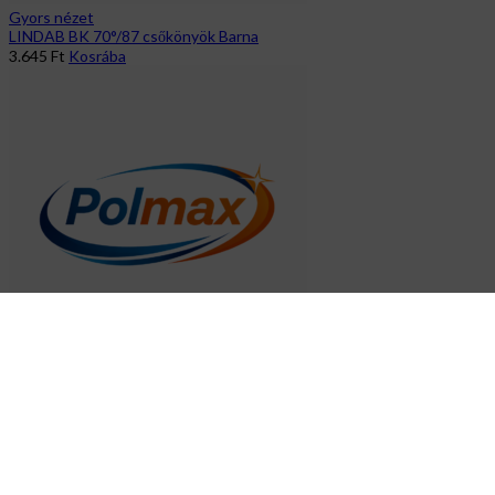
Gyors nézet
LINDAB BK 70°/87 csőkönyök Barna
3.645
Ft
Kosrába
Gyors nézet
Fólia Páraátersztő Ventina Titanium TT 180g síma (75m²/tek)
64.790
Ft
Kosrába