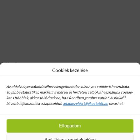
Hírlevél
Cookiek kezelése
Email cim:
Az oldal helyes működéséhez elengedhetetlen bizonyos cookie-k használata.
Továbbá statisztikai, marketing mérési és hirdetési célból is használunk cookie-
kat. Utóbbiak, akkor töltődnek be, ha a Rendben gombra kattint. A sütikről
bővebb tájékoztatást a kapcsolódó
adatkezelési tájékoztatóban
olvashat.
Lindab PLX Tekercslemez 0,6mm
Premium Bordó
Elfogadom
Beállítások megtekintése