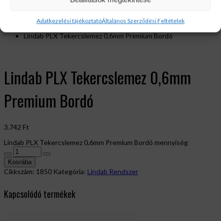
Bolt
Adatkezelési tájékoztató
Általános Szerződési Feltételek
Lindab Rendszer
Lindab PLX Tekercslemez 0,6mm Premium Bordó
Lindab PLX Tekercslemez 0,6mm
Premium Bordó
3.742
Ft
Lindab PLX Tekercslemez 0,6mm Premium Bordó mennyiség
Kosrába
Cikkszám:
1850
Kategória:
Lindab Rendszer
Kapcsolódó termékek