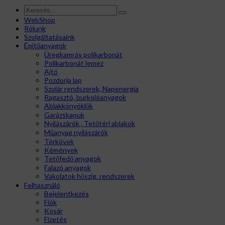
WebShop
Rólunk
Szolgáltatásaink
Épitőanyagok
Üregkamrás polikarbonát
Polikarbonát lemez
Ajtó
Pozdorja lap
Szolár rendszerek, Napenergia
Ragasztó, burkolóanyagok
Ablakkönyöklők
Garázskapuk
Nyílászárók , Tetőtéri ablakok
Műanyag nyílászárók
Térkövek
Kémények
Tetőfedő anyagok
Falazó anyagok
Vakolatok hőszig. rendszerek
Felhasználó
Bejelentkezés
Fiók
Kosár
Fizetés