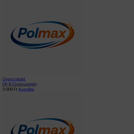
Gyors nézet
FR-R Oromszegély
3.000
Ft
Kosrába