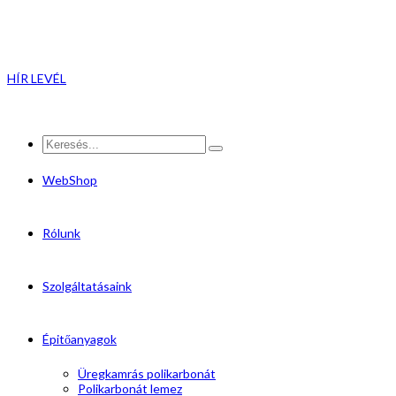
HÍR LEVÉL
WebShop
Rólunk
Szolgáltatásaink
Épitőanyagok
Üregkamrás polikarbonát
Polikarbonát lemez