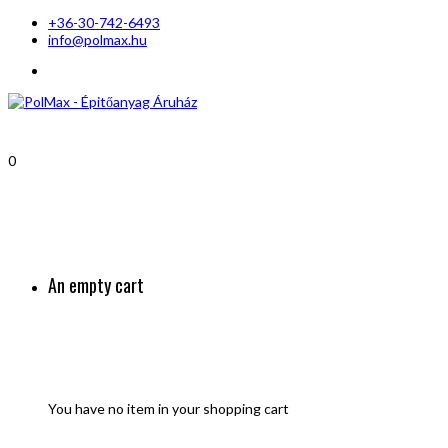
+36-30-742-6493
info@polmax.hu
0
An empty cart
You have no item in your shopping cart