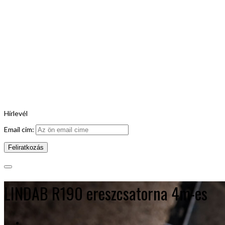
Hírlevél
Email cim:
LINDAB R190 ereszcsatorna 4m-es