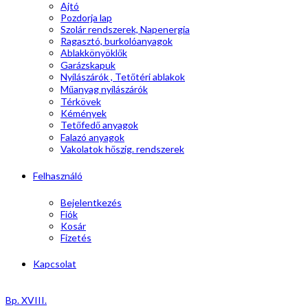
Ajtó
Pozdorja lap
Szolár rendszerek, Napenergia
Ragasztó, burkolóanyagok
Ablakkönyöklők
Garázskapuk
Nyílászárók , Tetőtéri ablakok
Műanyag nyílászárók
Térkövek
Kémények
Tetőfedő anyagok
Falazó anyagok
Vakolatok hőszig. rendszerek
Felhasználó
Bejelentkezés
Fiók
Kosár
Fizetés
Kapcsolat
Bp. XVIII.