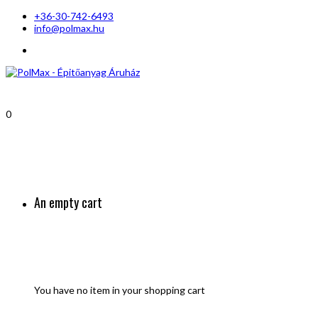
+36-30-742-6493
info@polmax.hu
0
An empty cart
You have no item in your shopping cart