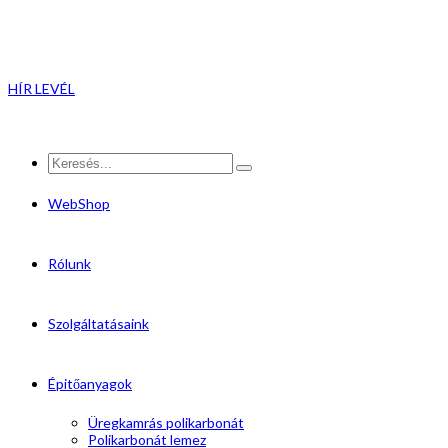
HÍR LEVÉL
WebShop
Rólunk
Szolgáltatásaink
Épitőanyagok
Üregkamrás polikarbonát
Polikarbonát lemez