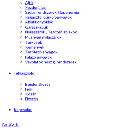
Ajtó
Pozdorja lap
Szolár rendszerek, Napenergia
Ragasztó, burkolóanyagok
Ablakkönyöklők
Garázskapuk
Nyílászárók , Tetőtéri ablakok
Műanyag nyílászárók
Térkövek
Kémények
Tetőfedő anyagok
Falazó anyagok
Vakolatok hőszig. rendszerek
Felhasználó
Bejelentkezés
Fiók
Kosár
Fizetés
Kapcsolat
Bp. XVIII.