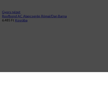
Gyors nézet
Roofbond AC Alapcserép Római/Dan Barna
6.485
Ft
Kosrába
Gyors nézet
PVC perf Szellőzőszalag 5mx10cm Vörös
1.956
Ft
Kosrába