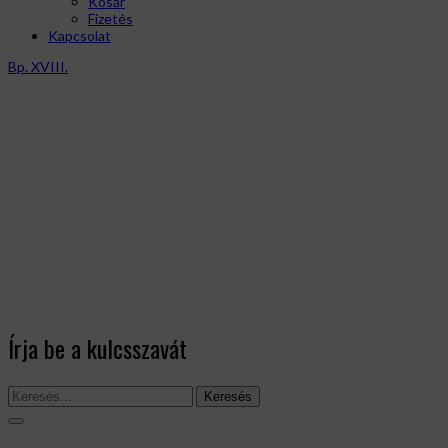
Kosár
Fizetés
Kapcsolat
Bp. XVIII.
Írja be a kulcsszavát
Keresés