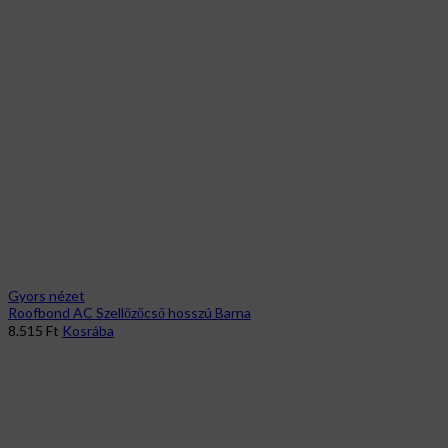
75m²
mennyiség
Gyors nézet
Roofbond AC Szellőzőcső hosszú Barna
8.515
Ft
Kosrába