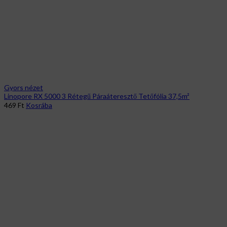
Gyors nézet
Linopore RX 5000 3 Rétegű Páraáteresztő Tetőfólia 37,5m²
469
Ft
Kosrába