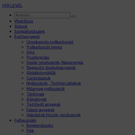
HÍR LEVÉL
WebShop
Rólunk
Szolgáltatásaink
Épitőanyagok
Üregkamrás polikarbonát
Polikarbonát lemez
Ajtó
Pozdorja lap
Szolár rendszerek, Napenergia
Ragasztó, burkolóanyagok
Ablakkönyöklők
Garázskapuk
Nyílászárók , Tetőtéri ablakok
Műanyag nyílászárók
Térkövek
Kémények
Tetőfedő anyagok
Falazó anyagok
Vakolatok hőszig. rendszerek
Felhasználó
Bejelentkezés
Fiók