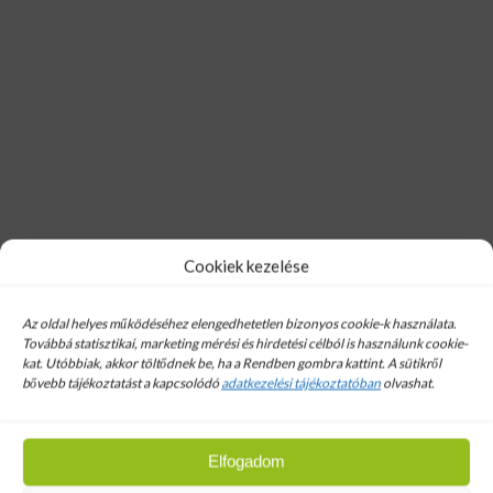
Hírlevél
Cookiek kezelése
Email cim:
Az oldal helyes működéséhez elengedhetetlen bizonyos cookie-k használata.
Továbbá statisztikai, marketing mérési és hirdetési célból is használunk cookie-
kat. Utóbbiak, akkor töltődnek be, ha a Rendben gombra kattint. A sütikről
bővebb tájékoztatást a kapcsolódó
adatkezelési tájékoztatóban
olvashat.
Linopore RX 5000 3 Rétegű
Elfogadom
Páraáteresztő Tetőfólia 75m²