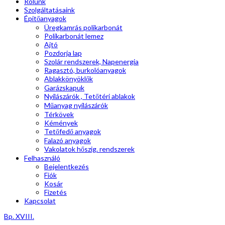
Rólunk
Szolgáltatásaink
Épitőanyagok
Üregkamrás polikarbonát
Polikarbonát lemez
Ajtó
Pozdorja lap
Szolár rendszerek, Napenergia
Ragasztó, burkolóanyagok
Ablakkönyöklők
Garázskapuk
Nyílászárók , Tetőtéri ablakok
Műanyag nyílászárók
Térkövek
Kémények
Tetőfedő anyagok
Falazó anyagok
Vakolatok hőszig. rendszerek
Felhasználó
Bejelentkezés
Fiók
Kosár
Fizetés
Kapcsolat
Bp. XVIII.