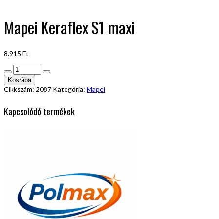
Mapei Keraflex S1 maxi
8.915
Ft
Mapei
Keraflex
Kosrába
S1
Cikkszám:
2087
Kategória:
Mapei
maxi
mennyiség
Kapcsolódó termékek