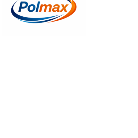
Gyors nézet
Mapei Mapegum Wps Világosszürke
15.080
Ft
Kosrába