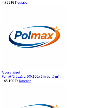
4.953
Ft
Kosrába
Gyors nézet
Fenyő fűrészáru, 50x100x 5 m építő min.
165.100
Ft
Kosrába