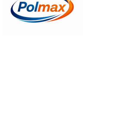
Gyors nézet
Fenyő fűrészáru,
160.020
Ft
Kosrába