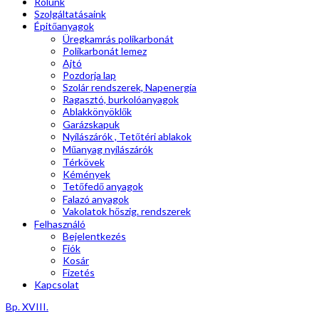
Rólunk
Szolgáltatásaink
Épitőanyagok
Üregkamrás polikarbonát
Polikarbonát lemez
Ajtó
Pozdorja lap
Szolár rendszerek, Napenergia
Ragasztó, burkolóanyagok
Ablakkönyöklők
Garázskapuk
Nyílászárók , Tetőtéri ablakok
Műanyag nyílászárók
Térkövek
Kémények
Tetőfedő anyagok
Falazó anyagok
Vakolatok hőszig. rendszerek
Felhasználó
Bejelentkezés
Fiók
Kosár
Fizetés
Kapcsolat
Bp. XVIII.