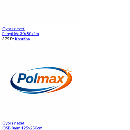
Gyors nézet
Fenyő léc 30x50x4m
375
Ft
Kosrába
Gyors nézet
OSB 8mm 125x250cm