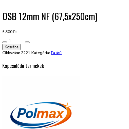
OSB 12mm NF (67,5x250cm)
5.300
Ft
OSB
12mm
Kosrába
NF
Cikkszám:
2221
Kategória:
Fa árú
(67,5x250cm)
mennyiség
Kapcsolódó termékek