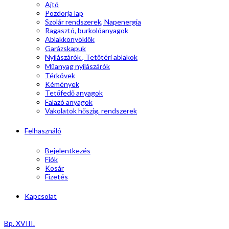
Ajtó
Pozdorja lap
Szolár rendszerek, Napenergia
Ragasztó, burkolóanyagok
Ablakkönyöklők
Garázskapuk
Nyílászárók , Tetőtéri ablakok
Műanyag nyílászárók
Térkövek
Kémények
Tetőfedő anyagok
Falazó anyagok
Vakolatok hőszig. rendszerek
Felhasználó
Bejelentkezés
Fiók
Kosár
Fizetés
Kapcsolat
Bp. XVIII.