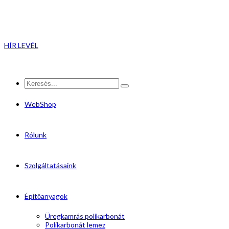
HÍR LEVÉL
WebShop
Rólunk
Szolgáltatásaink
Épitőanyagok
Üregkamrás polikarbonát
Polikarbonát lemez