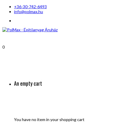
+36-30-742-6493
info@polmax.hu
0
An empty cart
You have no item in your shopping cart