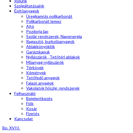
Rólunk
Szolgáltatásaink
Épitőanyagok
Üregkamrás polikarbonát
Polikarbonát lemez
Ajtó
Pozdorja lap
Szolár rendszerek, Napenergia
Ragasztó, burkolóanyagok
Ablakkönyöklők
Garázskapuk
Nyílászárók , Tetőtéri ablakok
Műanyag nyílászárók
Térkövek
Kémények
Tetőfedő anyagok
Falazó anyagok
Vakolatok hőszig. rendszerek
Felhasználó
Bejelentkezés
Fiók
Kosár
Fizetés
Kapcsolat
Bp. XVIII.