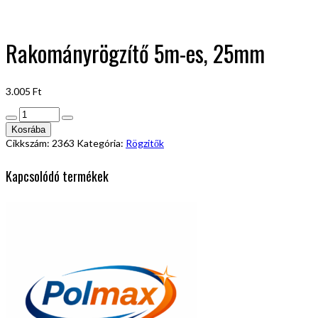
Rakományrögzítő 5m-es, 25mm
3.005
Ft
Rakományrögzítő
5m-
Kosrába
es,
Cikkszám:
2363
Kategória:
Rögzitők
25mm
mennyiség
Kapcsolódó termékek