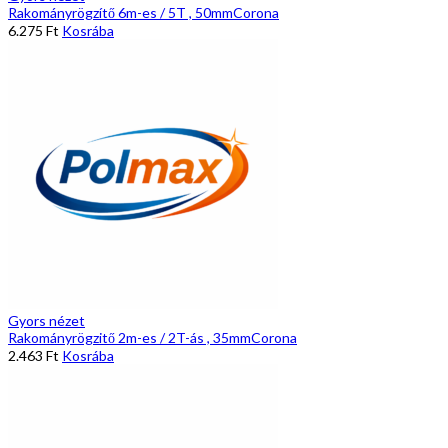
Rakományrögzítő 6m-es / 5T , 50mmCorona
6.275
Ft
Kosrába
Gyors nézet
Rakományrögzitő 2m-es / 2T-ás , 35mmCorona
2.463
Ft
Kosrába