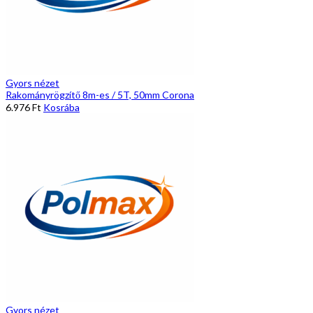
Gyors nézet
Rakományrögzítő 8m-es / 5T, 50mm Corona
6.976
Ft
Kosrába
Gyors nézet