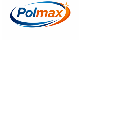
Gyors nézet
Rakományrögzítő 6m-es / 1T, 25mm C4916
2.135
Ft
Kosrába