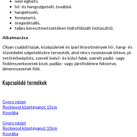
nem éghető,
hő- és hangszigetelő, továbbá
hangelnyelő,
formatartó,
öregedésálló,
teljes keresztmetszetében hidrofóbizált (víztaszító).
Alkalmazása
Olyan családi házak, középületek és ipari létesítmények hő-, hang- és
tűzvédelmi szigetelésére tervezték, ahol nincs nyomásnak kitéve, pl.
tetőtérbeépítés, szerelt belső- és külső falak, szerelt padló- vagy
födémszerkezetek közé, padlás- vagy zárófödémre fektetve,
álmennyezetek fölé.
Kapcsolódó termékek
Gyors nézet
Rockwool kőzetgyapot 15cm
Kosrába
Gyors nézet
Rockwool kőzetgyapot 10cm
Kosrába