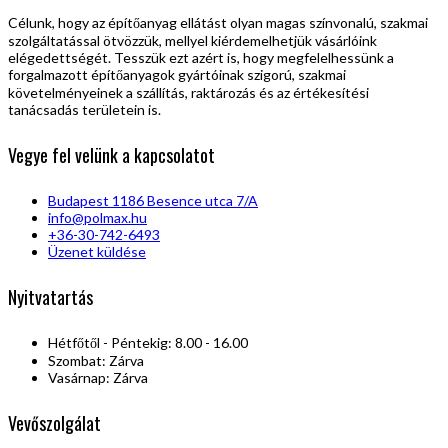
Célunk, hogy az építőanyag ellátást olyan magas színvonalú, szakmai
szolgáltatással ötvözzük, mellyel kiérdemelhetjük vásárlóink
elégedettségét. Tesszük ezt azért is, hogy megfelelhessünk a
forgalmazott építőanyagok gyártóinak szigorú, szakmai
követelményeinek a szállítás, raktározás és az értékesítési
tanácsadás területein is.
Vegye fel velünk a kapcsolatot
Budapest 1186 Besence utca 7/A
info@polmax.hu
+36-30-742-6493
Üzenet küldése
Nyitvatartás
Hétfőtől - Péntekig: 8.00 - 16.00
Szombat: Zárva
Vasárnap: Zárva
Vevőszolgálat