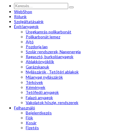
WebShop
Rólunk
Szolgáltatásaink
Épitőanyagok
Üregkamrás polikarbonát
Polikarbonát lemez
Ajtó
Pozdorja lap
Szolár rendszerek, Napenergia
Ragasztó, burkolóanyagok
Ablakkönyöklők
Garázskapuk
Nyílászárók , Tetőtéri ablakok
Műanyag nyílászárók
Térkövek
Kémények
Tetőfedő anyagok
Falazó anyagok
Vakolatok hőszig. rendszerek
Felhasználó
Bejelentkezés
Fiók
Kosár
Fizetés