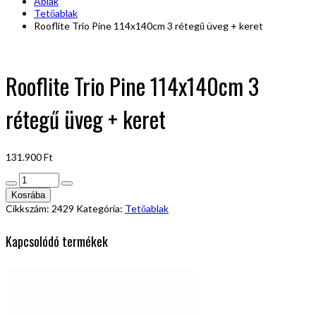
Ablak
Tetőablak
Rooflite Trio Pine 114x140cm 3 rétegű üveg + keret
Rooflite Trio Pine 114x140cm 3
rétegű üveg + keret
131.900
Ft
Rooflite
Trio
Kosrába
Pine
Cikkszám:
2429
Kategória:
Tetőablak
114x140cm
3
Kapcsolódó termékek
rétegű
üveg
+
keret
mennyiség