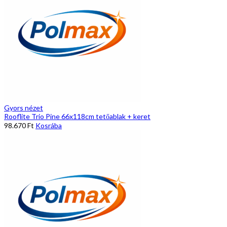
Gyors nézet
Rooflite Trio Pine 66x118cm tetőablak + keret
98.670
Ft
Kosrába