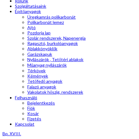
Rólunk
Szolgáltatásaink
Épitőanyagok
Üregkamrás polikarbonát
Polikarbonát lemez
Ajtó
Pozdorja lap
Szolár rendszerek, Napenergia
Ragasztó, burkolóanyagok
Ablakkönyöklők
Garázskapuk
Nyílászárók , Tetőtéri ablakok
Műanyag nyílászárók
Térkövek
Kémények
Tetőfedő anyagok
Falazó anyagok
Vakolatok hőszig. rendszerek
Felhasználó
Bejelentkezés
Fiók
Kosár
Fizetés
Kapcsolat
Bp. XVIII.