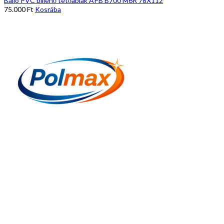
Balio PVC billenő tetőablak APB B700 M6R 78X112
75.000
Ft
Kosrába
Gyors nézet
Balio fa billenő tetőablak FOF M6R 78X112
41.635
Ft
Kosrába