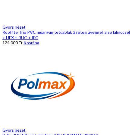
Gyors nézet
Rooflite Trio PVC műanyag tetőablak 3 réteg üveggel, alsó kilinccsel
+ UFX + RUC + IFC
124.000
Ft
Kosrába
Gyors nézet