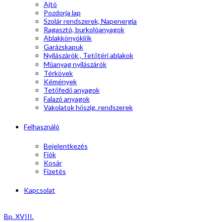
Ajtó
Pozdorja lap
Szolár rendszerek, Napenergia
Ragasztó, burkolóanyagok
Ablakkönyöklők
Garázskapuk
Nyílászárók , Tetőtéri ablakok
Műanyag nyílászárók
Térkövek
Kémények
Tetőfedő anyagok
Falazó anyagok
Vakolatok hőszig. rendszerek
Felhasználó
Bejelentkezés
Fiók
Kosár
Fizetés
Kapcsolat
Bp. XVIII.