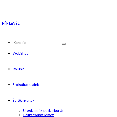
HÍR LEVÉL
WebShop
Rólunk
Szolgáltatásaink
Épitőanyagok
Üregkamrás polikarbonát
Polikarbonát lemez