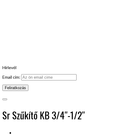
Hírlevél
Email cim:
Sr Szűkítő KB 3/4″-1/2″