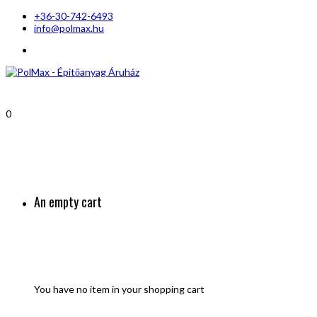
+36-30-742-6493
info@polmax.hu
0
An empty cart
You have no item in your shopping cart