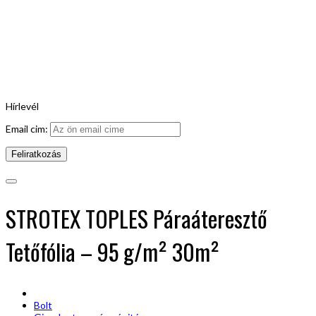
Hírlevél
Email cim:
STROTEX TOPLES Páraáteresztő
Tetőfólia – 95 g/m² 30m²
Bolt