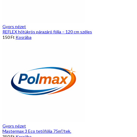
Gyors nézet
REFLEX hőtükrös párazáró fólia – 120 cm széles
150
Ft
Kosrába
Gyors nézet
Mastermax 3 Eco tetőfólia 75m²/tek.
350
Ft
Kosrába