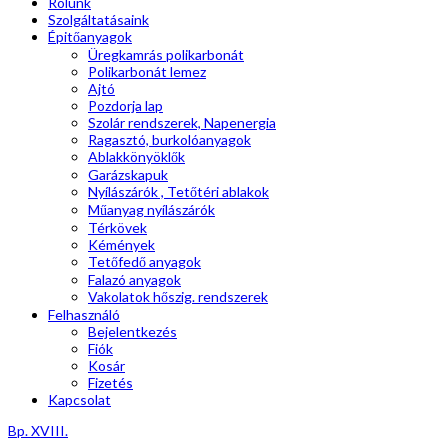
Rólunk
Szolgáltatásaink
Épitőanyagok
Üregkamrás polikarbonát
Polikarbonát lemez
Ajtó
Pozdorja lap
Szolár rendszerek, Napenergia
Ragasztó, burkolóanyagok
Ablakkönyöklők
Garázskapuk
Nyílászárók , Tetőtéri ablakok
Műanyag nyílászárók
Térkövek
Kémények
Tetőfedő anyagok
Falazó anyagok
Vakolatok hőszig. rendszerek
Felhasználó
Bejelentkezés
Fiók
Kosár
Fizetés
Kapcsolat
Bp. XVIII.