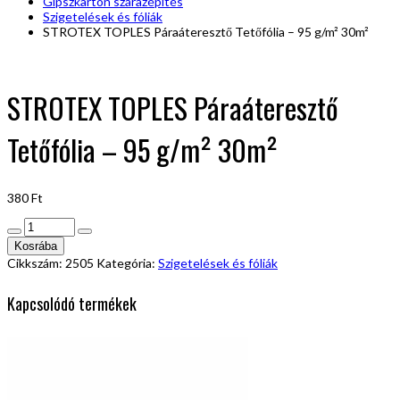
Gipszkarton szárazépités
Szigetelések és fóliák
STROTEX TOPLES Páraáteresztő Tetőfólia – 95 g/m² 30m²
STROTEX TOPLES Páraáteresztő
Tetőfólia – 95 g/m² 30m²
380
Ft
STROTEX
TOPLES
Kosrába
Páraáteresztő
Cikkszám:
2505
Kategória:
Szigetelések és fóliák
Tetőfólia
-
Kapcsolódó termékek
95
g/m²
30m²
mennyiség