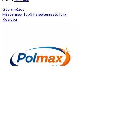
Gyors nézet
Mastermax Top3 Páraáteresztő fólia
Kosrába
Gyors nézet
Mastermax 3 Classic páraáter.fólia 75m²/tek.
386
Ft
Kosrába