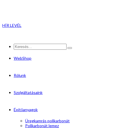
HÍR LEVÉL
WebShop
Rólunk
Szolgáltatásaink
Épitőanyagok
Üregkamrás polikarbonát
Polikarbonát lemez