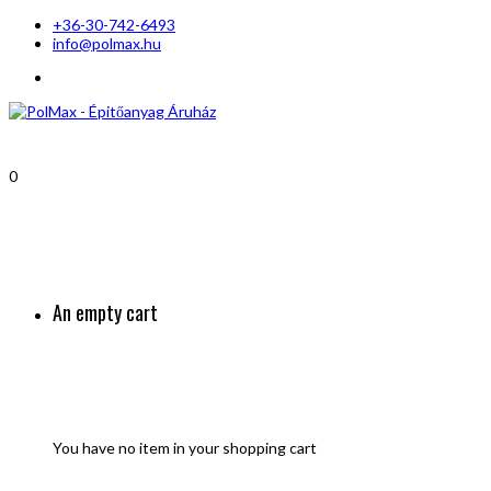
+36-30-742-6493
info@polmax.hu
0
An empty cart
You have no item in your shopping cart