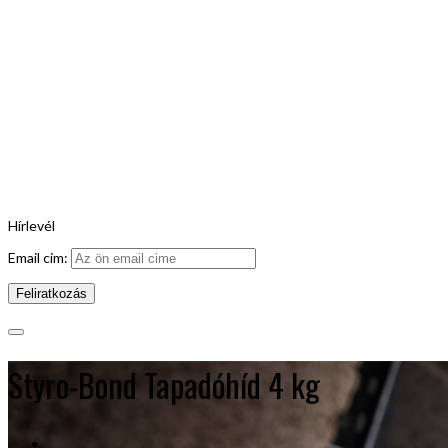
Hírlevél
Email cim:
Styro-Bond Tapadóhíd 4 kg