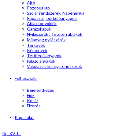
Ajtó
Pozdorja lap
Szolár rendszerek, Napenergia
Ragasztó, burkolóanyagok
Ablakkönyöklők
Garázskapuk
Nyílászárók , Tetőtéri ablakok
Műanyag nyílászárók
Térkövek
Kémények
Tetőfedő anyagok
Falazó anyagok
Vakolatok hőszig. rendszerek
Felhasználó
Bejelentkezés
Fiók
Kosár
Fizetés
Kapcsolat
Bp. XVIII.