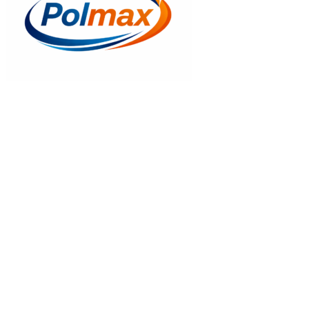
Gyors nézet
Kenőszappan 250gr
836
Ft
Kosrába