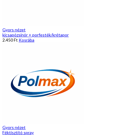
Gyors nézet
kicsapózsinór + porfesték/krétapor
2.450
Ft
Kosrába
Gyors nézet
Féktisztító spray