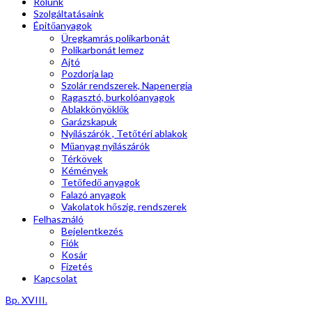
Rólunk
Szolgáltatásaink
Épitőanyagok
Üregkamrás polikarbonát
Polikarbonát lemez
Ajtó
Pozdorja lap
Szolár rendszerek, Napenergia
Ragasztó, burkolóanyagok
Ablakkönyöklők
Garázskapuk
Nyílászárók , Tetőtéri ablakok
Műanyag nyílászárók
Térkövek
Kémények
Tetőfedő anyagok
Falazó anyagok
Vakolatok hőszig. rendszerek
Felhasználó
Bejelentkezés
Fiók
Kosár
Fizetés
Kapcsolat
Bp. XVIII.