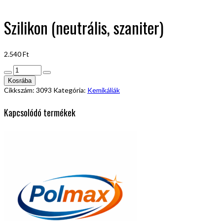
Szilikon (neutrális, szaniter)
2.540
Ft
Szilikon
(neutrális,
Kosrába
szaniter)
Cikkszám:
3093
Kategória:
Kemikáliák
mennyiség
Kapcsolódó termékek