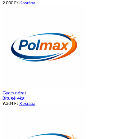
2.000
Ft
Kosrába
Gyors nézet
Bitugél 4kg
9.304
Ft
Kosrába