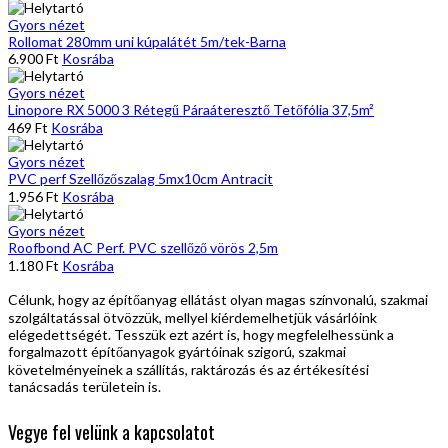
Gyors nézet
Rollomat 280mm uni kúpalátét 5m/tek-Barna
6.900
Ft
Kosrába
Gyors nézet
Linopore RX 5000 3 Rétegű Páraáteresztő Tetőfólia 37,5m²
469
Ft
Kosrába
Gyors nézet
PVC perf Szellőzőszalag 5mx10cm Antracit
1.956
Ft
Kosrába
Gyors nézet
Roofbond AC Perf. PVC szellőző vörös 2,5m
1.180
Ft
Kosrába
Célunk, hogy az építőanyag ellátást olyan magas színvonalú, szakmai
szolgáltatással ötvözzük, mellyel kiérdemelhetjük vásárlóink
elégedettségét. Tesszük ezt azért is, hogy megfelelhessünk a
forgalmazott építőanyagok gyártóinak szigorú, szakmai
követelményeinek a szállítás, raktározás és az értékesítési
tanácsadás területein is.
Vegye fel velünk a kapcsolatot