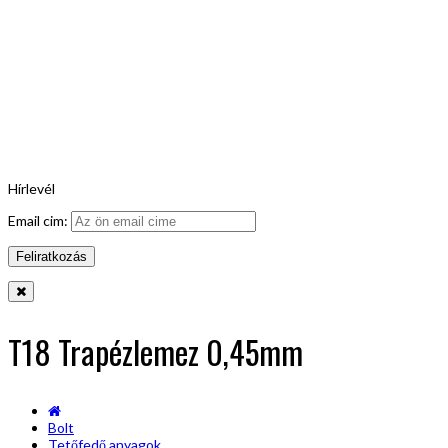
Hírlevél
Email cim:
T18 Trapézlemez 0,45mm
Bolt
Tetőfedő anyagok