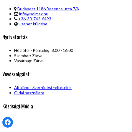
Budapest 1186 Besence utca 7/A
info@polmax.hu
+36-30-742-6493
Üzenet küldése
Nyitvatartás
Hétfőtől - Péntekig: 8.00 - 16.00
Szombat: Zárva
Vasárnap: Zárva
Vevőszolgálat
Általános Szerződési Feltételek
Oldal használata
Közöségi Média
Facebook