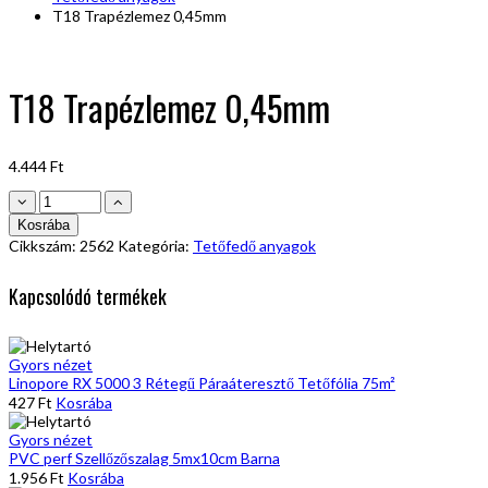
T18 Trapézlemez 0,45mm
T18 Trapézlemez 0,45mm
4.444
Ft
T18
Trapézlemez
Kosrába
0,45mm
Cikkszám:
2562
Kategória:
Tetőfedő anyagok
mennyiség
Kapcsolódó termékek
Gyors nézet
Linopore RX 5000 3 Rétegű Páraáteresztő Tetőfólia 75m²
427
Ft
Kosrába
Gyors nézet
PVC perf Szellőzőszalag 5mx10cm Barna
1.956
Ft
Kosrába