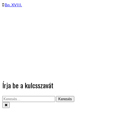
Bp. XVIII.
Írja be a kulcsszavát
Keresés