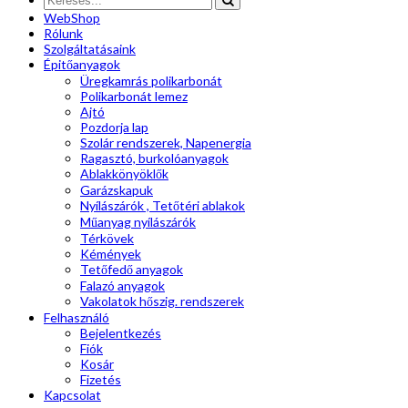
WebShop
Rólunk
Szolgáltatásaink
Épitőanyagok
Üregkamrás polikarbonát
Polikarbonát lemez
Ajtó
Pozdorja lap
Szolár rendszerek, Napenergia
Ragasztó, burkolóanyagok
Ablakkönyöklők
Garázskapuk
Nyílászárók , Tetőtéri ablakok
Műanyag nyílászárók
Térkövek
Kémények
Tetőfedő anyagok
Falazó anyagok
Vakolatok hőszig. rendszerek
Felhasználó
Bejelentkezés
Fiók
Kosár
Fizetés
Kapcsolat