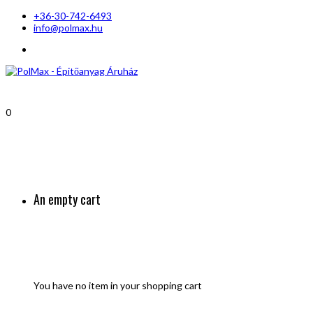
+36-30-742-6493
info@polmax.hu
0
An empty cart
You have no item in your shopping cart