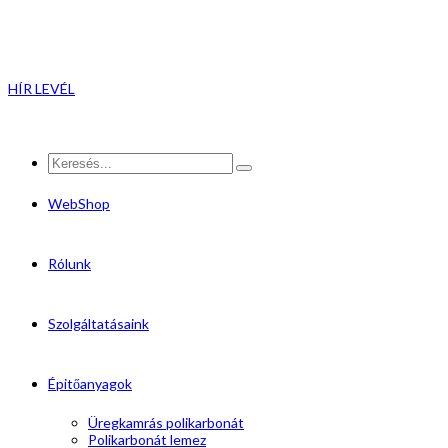
HÍR LEVÉL
WebShop
Rólunk
Szolgáltatásaink
Épitőanyagok
Üregkamrás polikarbonát
Polikarbonát lemez