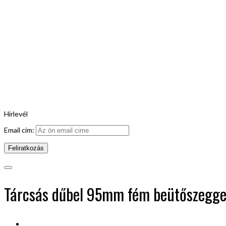
Hírlevél
Email cim:
Tárcsás dűbel 95mm fém beütőszegge