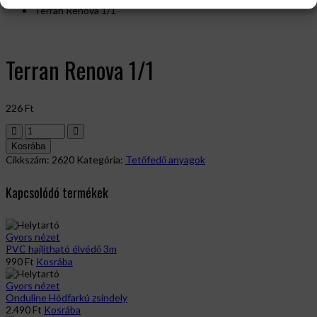
Terran Renova 1/1
Terran Renova 1/1
226
Ft
Terran
Renova
Kosrába
1/1
Cikkszám:
2620
Kategória:
Tetőfedő anyagok
mennyiség
Kapcsolódó termékek
Gyors nézet
PVC hajlítható élvédő 3m
990
Ft
Kosrába
Gyors nézet
Onduline Hódfarkú zsindely
2.490
Ft
Kosrába