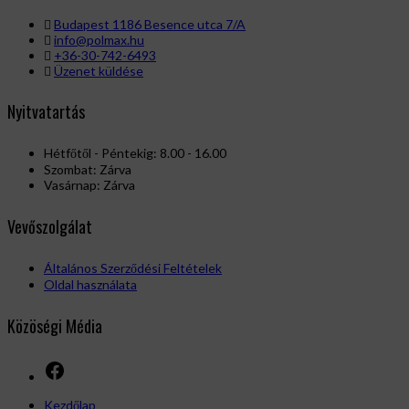
Budapest 1186 Besence utca 7/A
info@polmax.hu
+36-30-742-6493
Üzenet küldése
Nyitvatartás
Hétfőtől - Péntekig: 8.00 - 16.00
Szombat: Zárva
Vasárnap: Zárva
Vevőszolgálat
Általános Szerződési Feltételek
Oldal használata
Közöségi Média
Facebook
Kezdőlap