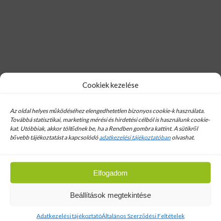
Cookiek kezelése
Hírlevél
Email cim:
Az oldal helyes működéséhez elengedhetetlen bizonyos cookie-k használata.
Továbbá statisztikai, marketing mérési és hirdetési célból is használunk cookie-
kat. Utóbbiak, akkor töltődnek be, ha a Rendben gombra kattint. A sütikről
bővebb tájékoztatást a kapcsolódó
adatkezelési tájékoztatóban
olvashat.
Terran Renova 1/1
Elfogadom
Beállítások megtekintése
Bolt
Adatkezelési tájékoztató
Általános Szerződési Feltételek
Tetőfedő anyagok