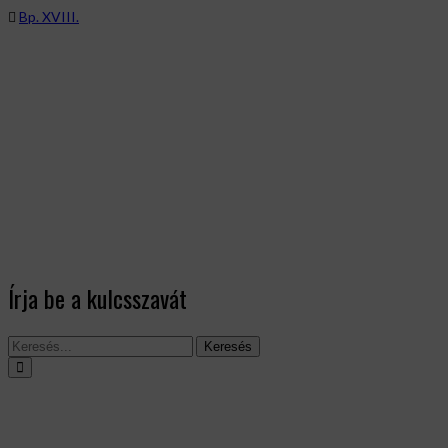
Bp. XVIII.
Írja be a kulcsszavát
Keresés