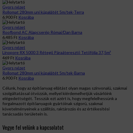
Gyors nézet
Rollomat 280mm uni kúpalátét 5m/tek-Terra
6.900
Ft
Kosrába
Gyors nézet
Roofbond AC Alapcserép Római/Dan Barna
6.485
Ft
Kosrába
Gyors nézet
Linopore RX 5000 3 Rétegű Páraáteresztő Tetőfólia 37,5m²
469
Ft
Kosrába
Gyors nézet
Rollomat 280mm uni kúpalátét 5m/tek-Barna
6.900
Ft
Kosrába
Célunk, hogy az építőanyag ellátást olyan magas színvonalú, szakmai
szolgáltatással ötvözzük, mellyel kiérdemelhetjük vásárlóink
elégedettségét. Tesszük ezt azért is, hogy megfelelhessünk a
forgalmazott építőanyagok gyártóinak szigorú, szakmai
követelményeinek a szállítás, raktározás és az értékesítési
tanácsadás területein is.
Vegye fel velünk a kapcsolatot