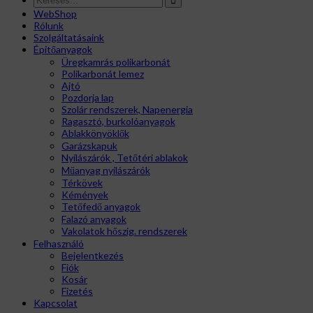
WebShop
Rólunk
Szolgáltatásaink
Épitőanyagok
Üregkamrás polikarbonát
Polikarbonát lemez
Ajtó
Pozdorja lap
Szolár rendszerek, Napenergia
Ragasztó, burkolóanyagok
Ablakkönyöklők
Garázskapuk
Nyílászárók , Tetőtéri ablakok
Műanyag nyílászárók
Térkövek
Kémények
Tetőfedő anyagok
Falazó anyagok
Vakolatok hőszig. rendszerek
Felhasználó
Bejelentkezés
Fiók
Kosár
Fizetés
Kapcsolat