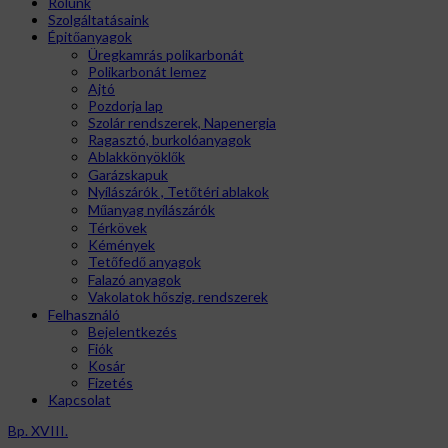
Rólunk
Szolgáltatásaink
Épitőanyagok
Üregkamrás polikarbonát
Polikarbonát lemez
Ajtó
Pozdorja lap
Szolár rendszerek, Napenergia
Ragasztó, burkolóanyagok
Ablakkönyöklők
Garázskapuk
Nyílászárók , Tetőtéri ablakok
Műanyag nyílászárók
Térkövek
Kémények
Tetőfedő anyagok
Falazó anyagok
Vakolatok hőszig. rendszerek
Felhasználó
Bejelentkezés
Fiók
Kosár
Fizetés
Kapcsolat
Bp. XVIII.