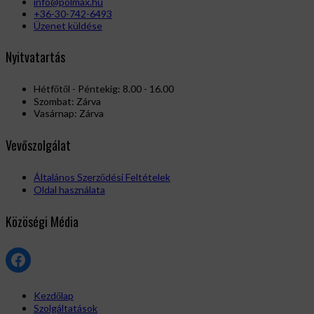
info@polmax.hu
+36-30-742-6493
Üzenet küldése
Nyitvatartás
Hétfőtől - Péntekig: 8.00 - 16.00
Szombat: Zárva
Vasárnap: Zárva
Vevőszolgálat
Általános Szerződési Feltételek
Oldal használata
Közöségi Média
Facebook
Kezdőlap
Szolgáltatások