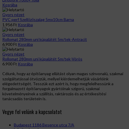
Kosrába
Gyors nézet
PVC perf Szellőzőszalag 5mx10cm Barna
1.956
Ft
Kosrába
Gyors nézet
Rollomat 280mm uni kúpalátét 5m/tek-Antracit
6.900
Ft
Kosrába
Gyors nézet
Rollomat 280mm uni kúpalátét 5m/tek-Vörös
6.900
Ft
Kosrába
Célunk, hogy az építőanyag ellátást olyan magas színvonalú, szakmai
szolgáltatással ötvözzük, mellyel kiérdemelhetjük vásárlóink
elégedettségét. Tesszük ezt azért is, hogy megfelelhessünk a
forgalmazott építőanyagok gyártóinak szigorú, szakmai
követelményeinek a szállítás, raktározás és az értékesítési
tanácsadás területein is.
Vegye fel velünk a kapcsolatot
Budapest 1186 Besence utca 7/A