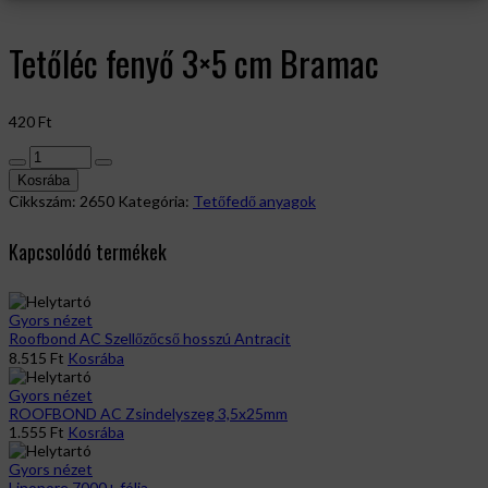
Tetőléc fenyő 3×5 cm Bramac
420
Ft
Tetőléc
fenyő
Kosrába
3x5
Cikkszám:
2650
Kategória:
Tetőfedő anyagok
cm
Bramac
Kapcsolódó termékek
mennyiség
Gyors nézet
Roofbond AC Szellőzőcső hosszú Antracit
8.515
Ft
Kosrába
Gyors nézet
ROOFBOND AC Zsindelyszeg 3,5x25mm
1.555
Ft
Kosrába
Gyors nézet
Linopore 7000+ fólia