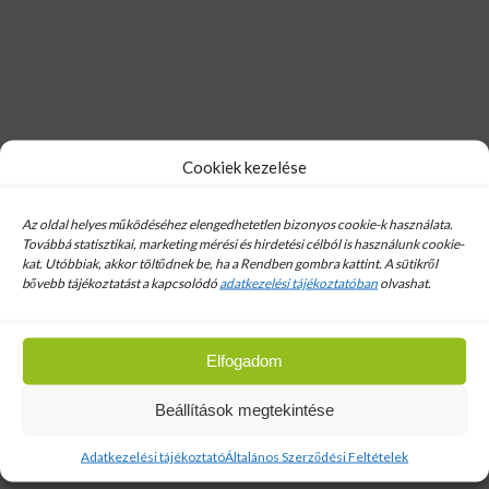
Hírlevél
Cookiek kezelése
Email cim:
Az oldal helyes működéséhez elengedhetetlen bizonyos cookie-k használata.
Továbbá statisztikai, marketing mérési és hirdetési célból is használunk cookie-
kat. Utóbbiak, akkor töltődnek be, ha a Rendben gombra kattint. A sütikről
bővebb tájékoztatást a kapcsolódó
adatkezelési tájékoztatóban
olvashat.
Tetőléc fenyő 3×5 cm Bramac
Elfogadom
Beállítások megtekintése
Bolt
Tetőfedő anyagok
Adatkezelési tájékoztató
Általános Szerződési Feltételek
Tetőléc fenyő 3×5 cm Bramac