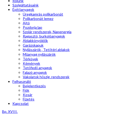
Rólunk
Szolgáltatásaink
Épitőanyagok
Üregkamrás polikarbonát
Polikarbonát lemez
Ajtó
Pozdorja lap
Szolár rendszerek, Napenergia
Ragasztó, burkolóanyagok
Ablakkönyöklők
Garázskapuk
Nyílászárók , Tetőtéri ablakok
Műanyag nyílászárók
Térkövek
Kémények
Tetőfedő anyagok
Falazó anyagok
Vakolatok hőszig. rendszerek
Felhasználó
Bejelentkezés
Fiók
Kosár
Fizetés
Kapcsolat
Bp. XVIII.