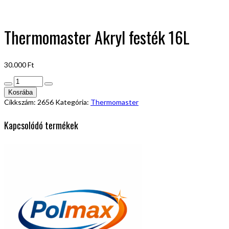
Thermomaster Akryl festék 16L
30.000
Ft
Thermomaster
Akryl
Kosrába
festék
Cikkszám:
2656
Kategória:
Thermomaster
16L
mennyiség
Kapcsolódó termékek