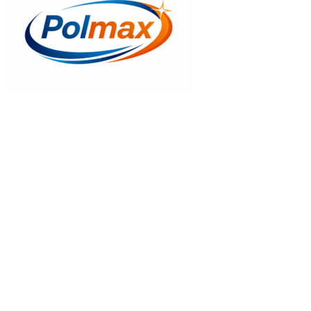
Gyors nézet
Thermomaster vakolható kőzetgyapot A+Therm F100 Etics
6.800
Ft
Kosrába