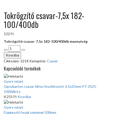
Tokrögzítő csavar-7,5x 182-
100/400db
122
Ft
Tokrögzítő csavar-7,5x 182-100/400db mennyiség
Kosrába
Cikkszám:
3218
Kategória:
Csavar
Kapcsolódó termékek
Gyors nézet
Gipszkarton csavar fához foszfátozott 3,5x25mm-FT-3525-
1000db/cs
4.255
Ft
Kosrába
Gyors nézet
Függesztő huzal szemmel 500mm