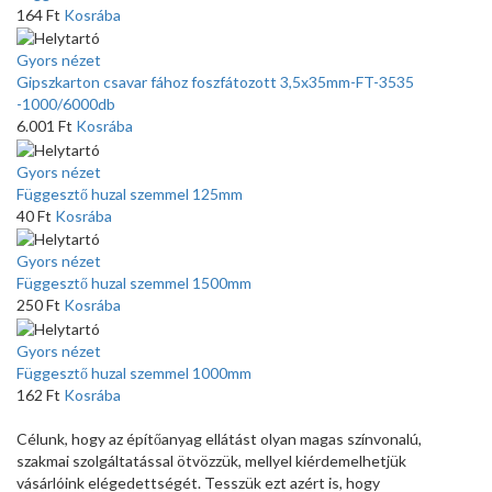
164
Ft
Kosrába
Gyors nézet
Gipszkarton csavar fához foszfátozott 3,5x35mm-FT-3535
-1000/6000db
6.001
Ft
Kosrába
Gyors nézet
Függesztő huzal szemmel 125mm
40
Ft
Kosrába
Gyors nézet
Függesztő huzal szemmel 1500mm
250
Ft
Kosrába
Gyors nézet
Függesztő huzal szemmel 1000mm
162
Ft
Kosrába
Célunk, hogy az építőanyag ellátást olyan magas színvonalú,
szakmai szolgáltatással ötvözzük, mellyel kiérdemelhetjük
vásárlóink elégedettségét. Tesszük ezt azért is, hogy