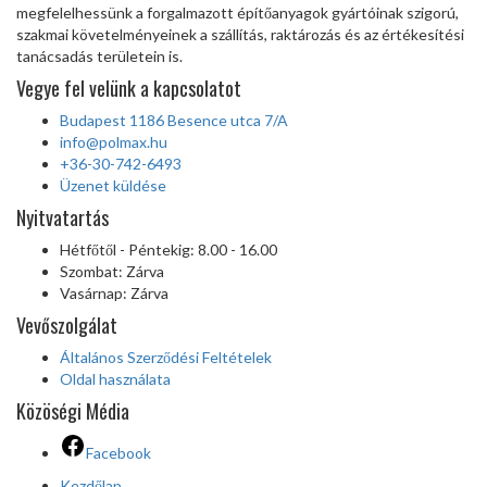
megfelelhessünk a forgalmazott építőanyagok gyártóinak szigorú,
szakmai követelményeinek a szállítás, raktározás és az értékesítési
tanácsadás területein is.
Vegye fel velünk a kapcsolatot
Budapest 1186 Besence utca 7/A
info@polmax.hu
+36-30-742-6493
Üzenet küldése
Nyitvatartás
Hétfőtől - Péntekig: 8.00 - 16.00
Szombat: Zárva
Vasárnap: Zárva
Vevőszolgálat
Általános Szerződési Feltételek
Oldal használata
Közöségi Média
Facebook
Kezdőlap