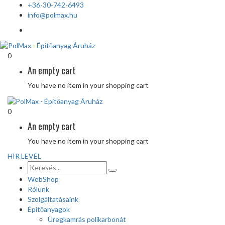
+36-30-742-6493
info@polmax.hu
0
An empty cart
You have no item in your shopping cart
0
An empty cart
You have no item in your shopping cart
HÍR LEVÉL
WebShop
Rólunk
Szolgáltatásaink
Épitőanyagok
Üregkamrás polikarbonát