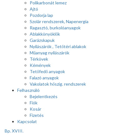
Polikarbonát lemez
Ajtó
Pozdorja lap
Szolár rendszerek, Napenergia
Ragasztó, burkolóanyagok
Ablakkönyöklők
Garázskapuk
Nyílászárók , Tetőtéri ablakok
Műanyag nyílászárók
Térkövek
Kémények
Tetőfedő anyagok
Falazó anyagok
Vakolatok hőszig. rendszerek
Felhasználó
Bejelentkezés
Fiók
Kosár
Fizetés
Kapcsolat
Bp. XVIII.