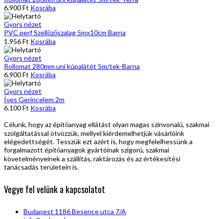
6.900
Ft
Kosrába
Gyors nézet
PVC perf Szellőzőszalag 5mx10cm Barna
1.956
Ft
Kosrába
Gyors nézet
Rollomat 280mm uni kúpalátét 5m/tek-Barna
6.900
Ft
Kosrába
Gyors nézet
Íves Gerincelem 2m
6.100
Ft
Kosrába
Célunk, hogy az építőanyag ellátást olyan magas színvonalú, szakmai
szolgáltatással ötvözzük, mellyel kiérdemelhetjük vásárlóink
elégedettségét. Tesszük ezt azért is, hogy megfelelhessünk a
forgalmazott építőanyagok gyártóinak szigorú, szakmai
követelményeinek a szállítás, raktározás és az értékesítési
tanácsadás területein is.
Vegye fel velünk a kapcsolatot
Budapest 1186 Besence utca 7/A