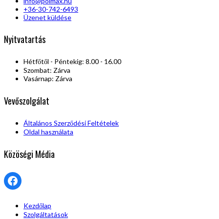
info@polmax.hu
+36-30-742-6493
Üzenet küldése
Nyitvatartás
Hétfőtől - Péntekig: 8.00 - 16.00
Szombat: Zárva
Vasárnap: Zárva
Vevőszolgálat
Általános Szerződési Feltételek
Oldal használata
Közöségi Média
Facebook
Kezdőlap
Szolgáltatások