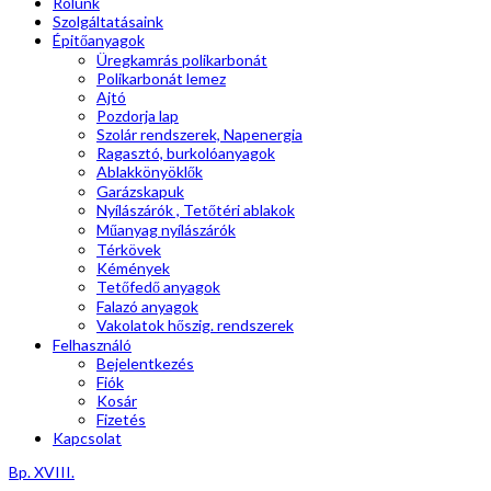
Rólunk
Szolgáltatásaink
Épitőanyagok
Üregkamrás polikarbonát
Polikarbonát lemez
Ajtó
Pozdorja lap
Szolár rendszerek, Napenergia
Ragasztó, burkolóanyagok
Ablakkönyöklők
Garázskapuk
Nyílászárók , Tetőtéri ablakok
Műanyag nyílászárók
Térkövek
Kémények
Tetőfedő anyagok
Falazó anyagok
Vakolatok hőszig. rendszerek
Felhasználó
Bejelentkezés
Fiók
Kosár
Fizetés
Kapcsolat
Bp. XVIII.