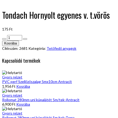
Tondach Hornyolt egyenes v. t.vörös
175
Ft
Tondach
Hornyolt
Kosrába
egyenes
Cikkszám:
2681
Kategória:
Tetőfedő anyagok
v.
t.vörös
Kapcsolódó termékek
mennyiség
Gyors nézet
PVC perf Szellőzőszalag 5mx10cm Antracit
1.956
Ft
Kosrába
Gyors nézet
Rollomat 280mm uni kúpalátét 5m/tek-Antracit
6.900
Ft
Kosrába
Gyors nézet
Rollomat 280mm uni kúpalátét 5m/tek-Terra