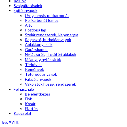
Rólunk
Szolgáltatásaink
Épitőanyagok
Üregkamrás polikarbonát
Polikarbonát lemez
Ajtó
Pozdorja lap
Szolár rendszerek, Napenergia
Ragasztó, burkolóanyagok
Ablakkönyöklők
Garázskapuk
Nyílászárók , Tetőtéri ablakok
Műanyag nyílászárók
Térkövek
Kémények
Tetőfedő anyagok
Falazó anyagok
Vakolatok hőszig. rendszerek
Felhasználó
Bejelentkezés
Fiók
Kosár
Fizetés
Kapcsolat
Bp. XVIII.