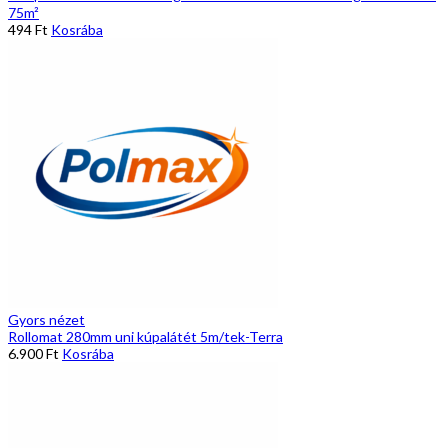
75m²
494
Ft
Kosrába
Gyors nézet
Rollomat 280mm uni kúpalátét 5m/tek-Terra
6.900
Ft
Kosrába