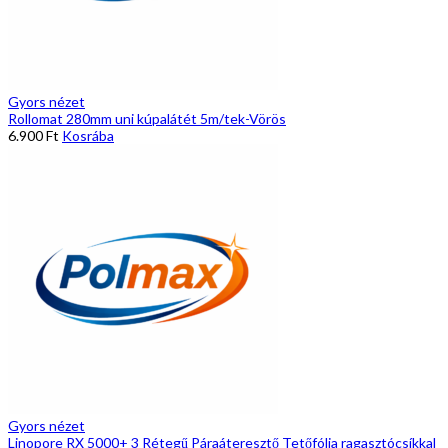
Gyors nézet
Rollomat 280mm uni kúpalátét 5m/tek-Vörös
6.900
Ft
Kosrába
Gyors nézet
Linopore RX 5000+ 3 Rétegű Páraáteresztő Tetőfólia ragasztócsíkkal