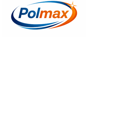
Gyors nézet
Kémény(tisztitó) ajtó 120x180mm KO
7.430
Ft
Kosrába