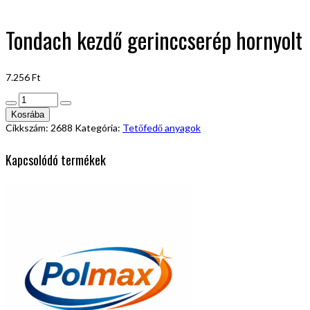
Tondach kezdő gerinccserép hornyolt
7.256
Ft
Tondach
kezdő
Kosrába
gerinccserép
Cikkszám:
2688
Kategória:
Tetőfedő anyagok
hornyolt
mennyiség
Kapcsolódó termékek