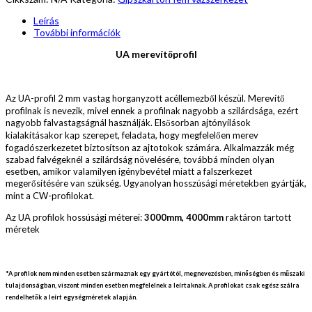
Leírás
További információk
UA merevítőprofil
Az UA-profil 2 mm vastag horganyzott acéllemezből készül. Merevítő
profilnak is nevezik, mivel ennek a profilnak nagyobb a szilárdsága, ezért
nagyobb falvastagságnál használják. Elsősorban ajtónyílások
kialakításakor kap szerepet, feladata, hogy megfelelően merev
fogadószerkezetet biztosítson az ajtotokok számára. Alkalmazzák még
szabad falvégeknél a szilárdság növelésére, továbbá minden olyan
esetben, amikor vala­milyen igénybevétel miatt a falszerkezet
megerősítésére van szükség. Ugyanolyan hosszúsági méretekben gyárt­ják,
mint a CW-profilokat.
Az UA profilok hossúsági méterei:
3000mm, 4000mm
raktáron tartott
méretek
*A profilok nem minden esetben származnak egy gyártótól, megnevezésben, minőségben és műszaki
tulajdonságban, viszont minden esetben megfelelnek a leírtaknak. A profilokat csak egész szálra
rendelhetők a leírt egységméretek alapján.