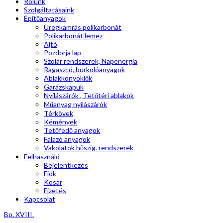
Rólunk
Szolgáltatásaink
Épitőanyagok
Üregkamrás polikarbonát
Polikarbonát lemez
Ajtó
Pozdorja lap
Szolár rendszerek, Napenergia
Ragasztó, burkolóanyagok
Ablakkönyöklők
Garázskapuk
Nyílászárók , Tetőtéri ablakok
Műanyag nyílászárók
Térkövek
Kémények
Tetőfedő anyagok
Falazó anyagok
Vakolatok hőszig. rendszerek
Felhasználó
Bejelentkezés
Fiók
Kosár
Fizetés
Kapcsolat
Bp. XVIII.