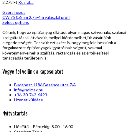
2.278
Ft
Kosrába
Gyors nézet
CW 75 0,6mm 2,75-4m válaszfal profil
Select options
Célunk, hogy az építőanyag ellátást olyan magas színvonalú, szakmai
szolgáltatással ötvözzük, mellyel kiérdemelhetjük vásárlóink
elégedettségét. Tesszük ezt azért is, hogy megfelelhessünk a
forgalmazott építőanyagok gyártóinak szigorú, szakmai
követelményeinek a szállítás, raktározás és az értékesítési
tanácsadás területein is.
Vegye fel velünk a kapcsolatot
Budapest 1186 Besence utca 7/A
info@polmax.hu
+36-30-742-6493
Üzenet küldése
Nyitvatartás
Hétfőtől - Péntekig: 8.00 - 16.00
Szombat: Zárva