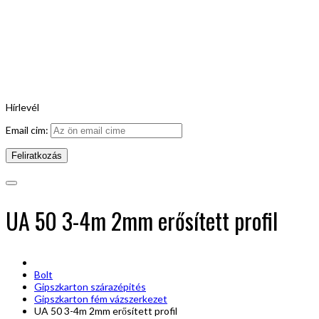
Hírlevél
Email cim:
UA 50 3-4m 2mm erősített profil
Bolt
Gipszkarton szárazépités
Gipszkarton fém vázszerkezet
UA 50 3-4m 2mm erősített profil