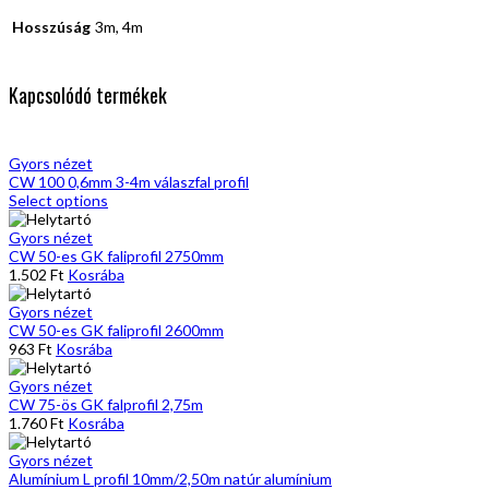
Hosszúság
3m, 4m
Kapcsolódó termékek
Gyors nézet
CW 100 0,6mm 3-4m válaszfal profil
Select options
Gyors nézet
CW 50-es GK faliprofil 2750mm
1.502
Ft
Kosrába
Gyors nézet
CW 50-es GK faliprofil 2600mm
963
Ft
Kosrába
Gyors nézet
CW 75-ös GK falprofil 2,75m
1.760
Ft
Kosrába
Gyors nézet
Alumínium L profil 10mm/2,50m natúr alumínium