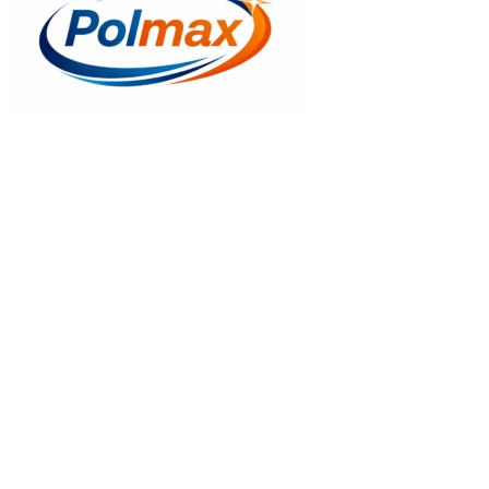
Gyors nézet
Yato Levegő szűrő nyomásszabályzóval kenőtartállyal
14.500
Ft
Kosrába