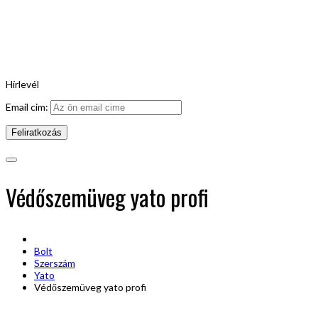
Hírlevél
Email cim:
Védőszemüveg yato profi
Bolt
Szerszám
Yato
Védőszemüveg yato profi