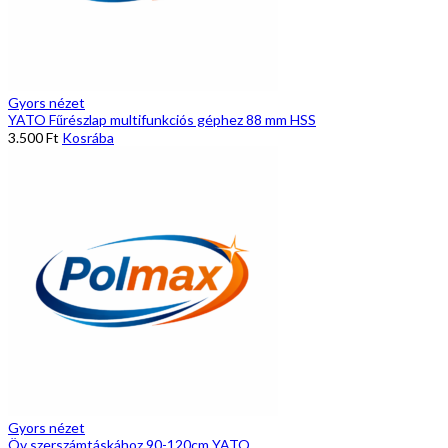
Gyors nézet
YATO Fűrészlap multifunkciós géphez 88 mm HSS
3.500
Ft
Kosrába
Gyors nézet
Öv szerszámtáskához 90-120cm YATO