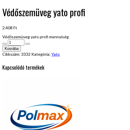
Védőszemüveg yato profi
2.408
Ft
Védőszemüveg yato profi mennyiség
Kosrába
Cikkszám:
3332
Kategória:
Yato
Kapcsolódó termékek