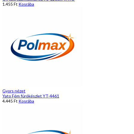
1.455
Ft
Kosrába
Gyors nézet
Yato Fém fúrókészlet YT-4461
4.445
Ft
Kosrába