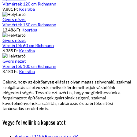
Vízmérték 120 cm Richmann
9.881
Ft
Kosrába
Gyors nézet
Vízmérték 150 cm Richmann
13.486
Ft
Kosrába
Gyors nézet
Vízmérték 60 cm Richmann
6.385
Ft
Kosrába
Gyors nézet
Vízmérték 100 cm Richmann
8.183
Ft
Kosrába
Célunk, hogy az építőanyag ellátást olyan magas színvonalú, szakmai
szolgáltatással ötvözzük, mellyel kiérdemelhetjük vásárlóink
elégedettségét. Tesszük ezt azért is, hogy megfelelhessünk a
forgalmazott építőanyagok gyártóinak szigorú, szakmai
követelményeinek a szállítás, raktározás és az értékesítési
tanácsadás területein is.
Vegye fel velünk a kapcsolatot
Budapest 1186 Besence utca 7/A