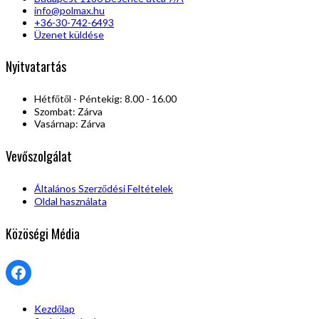
info@polmax.hu
+36-30-742-6493
Üzenet küldése
Nyitvatartás
Hétfőtől - Péntekig: 8.00 - 16.00
Szombat: Zárva
Vasárnap: Zárva
Vevőszolgálat
Általános Szerződési Feltételek
Oldal használata
Közöségi Média
Facebook
Kezdőlap