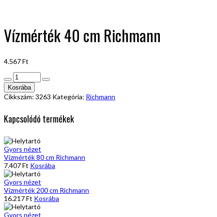
Vízmérték 40 cm Richmann
4.567
Ft
Vízmérték
40
Kosrába
cm
Cikkszám:
3263
Kategória:
Richmann
Richmann
mennyiség
Kapcsolódó termékek
Gyors nézet
Vízmérték 80 cm Richmann
7.407
Ft
Kosrába
Gyors nézet
Vízmérték 200 cm Richmann
16.217
Ft
Kosrába
Gyors nézet