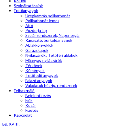
Rólunk
Szolgáltatásaink
Épitőanyagok
Üregkamrás polikarbonát
Polikarbonát lemez
Ajtó
Pozdorja lap
Szolár rendszerek, Napenergia
Ragasztó, burkolóanyagok
Ablakkönyöklők
Garázskapuk
Nyílászárók , Tetőtéri ablakok
Műanyag nyílászárók
Térkövek
Kémények
Tetőfedő anyagok
Falazó anyagok
Vakolatok hőszig. rendszerek
Felhasználó
Bejelentkezés
Fiók
Kosár
Fizetés
Kapcsolat
Bp. XVIII.