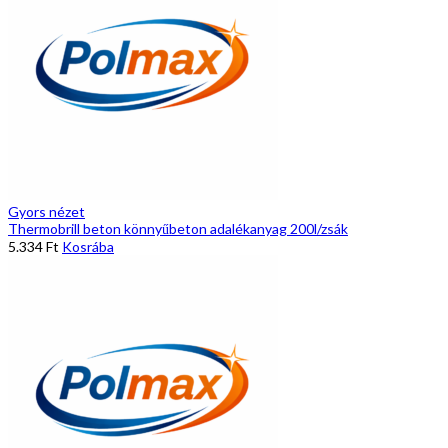
Gyors nézet
Thermobrill beton könnyűbeton adalékanyag 200l/zsák
5.334
Ft
Kosrába