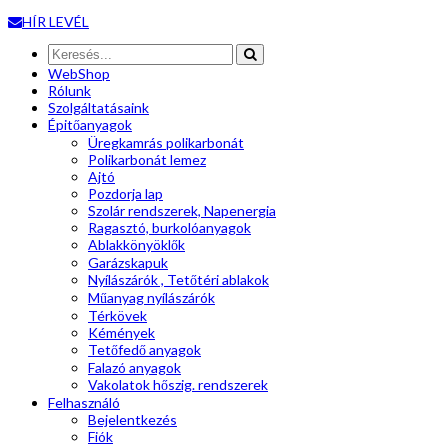
HÍR LEVÉL
WebShop
Rólunk
Szolgáltatásaink
Épitőanyagok
Üregkamrás polikarbonát
Polikarbonát lemez
Ajtó
Pozdorja lap
Szolár rendszerek, Napenergia
Ragasztó, burkolóanyagok
Ablakkönyöklők
Garázskapuk
Nyílászárók , Tetőtéri ablakok
Műanyag nyílászárók
Térkövek
Kémények
Tetőfedő anyagok
Falazó anyagok
Vakolatok hőszig. rendszerek
Felhasználó
Bejelentkezés
Fiók