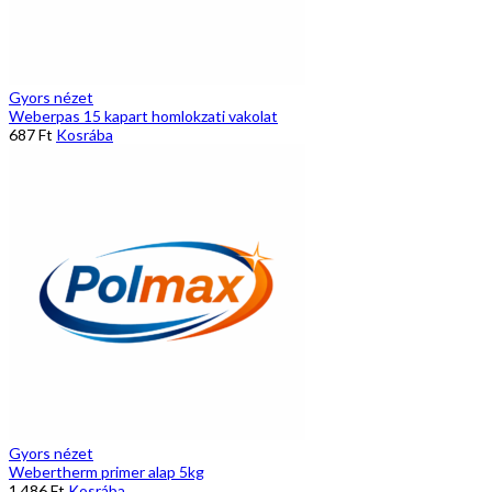
Gyors nézet
Weberpas 15 kapart homlokzati vakolat
687
Ft
Kosrába
Gyors nézet
Webertherm primer alap 5kg
1.486
Ft
Kosrába