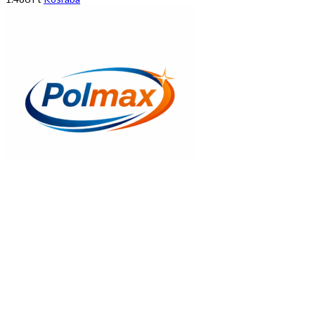
Gyors nézet
Thermodam Lábazati vakolat 15 kg /vöd
1.537
Ft
Kosrába