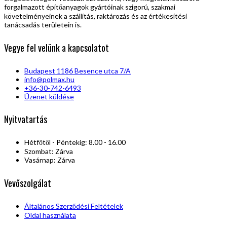
forgalmazott építőanyagok gyártóinak szigorú, szakmai
követelményeinek a szállítás, raktározás és az értékesítési
tanácsadás területein is.
Vegye fel velünk a kapcsolatot
Budapest 1186 Besence utca 7/A
info@polmax.hu
+36-30-742-6493
Üzenet küldése
Nyitvatartás
Hétfőtől - Péntekig: 8.00 - 16.00
Szombat: Zárva
Vasárnap: Zárva
Vevőszolgálat
Általános Szerződési Feltételek
Oldal használata