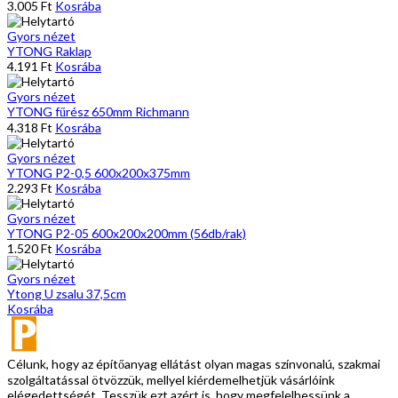
3.005
Ft
Kosrába
Gyors nézet
YTONG Raklap
4.191
Ft
Kosrába
Gyors nézet
YTONG fűrész 650mm Richmann
4.318
Ft
Kosrába
Gyors nézet
YTONG P2-0,5 600x200x375mm
2.293
Ft
Kosrába
Gyors nézet
YTONG P2-05 600x200x200mm (56db/rak)
1.520
Ft
Kosrába
Gyors nézet
Ytong U zsalu 37,5cm
Kosrába
Célunk, hogy az építőanyag ellátást olyan magas színvonalú, szakmai
szolgáltatással ötvözzük, mellyel kiérdemelhetjük vásárlóink
elégedettségét. Tesszük ezt azért is, hogy megfelelhessünk a