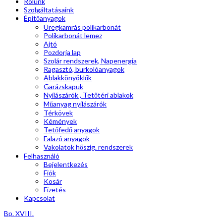
Rólunk
Szolgáltatásaink
Épitőanyagok
Üregkamrás polikarbonát
Polikarbonát lemez
Ajtó
Pozdorja lap
Szolár rendszerek, Napenergia
Ragasztó, burkolóanyagok
Ablakkönyöklők
Garázskapuk
Nyílászárók , Tetőtéri ablakok
Műanyag nyílászárók
Térkövek
Kémények
Tetőfedő anyagok
Falazó anyagok
Vakolatok hőszig. rendszerek
Felhasználó
Bejelentkezés
Fiók
Kosár
Fizetés
Kapcsolat
Bp. XVIII.