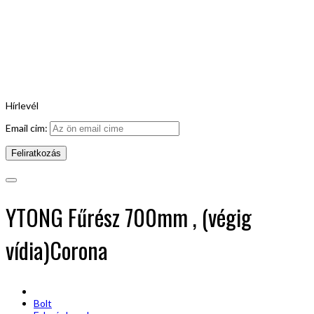
Hírlevél
Email cim:
YTONG Fűrész 700mm , (végig
vídia)Corona
Bolt