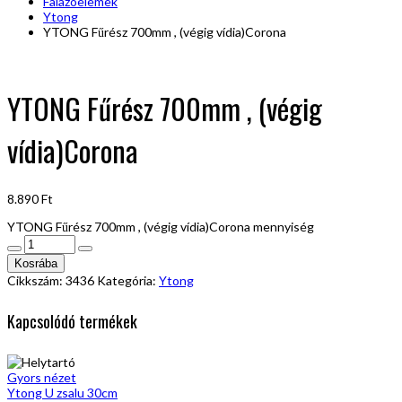
Falazóelemek
Ytong
YTONG Fűrész 700mm , (végig vídia)Corona
YTONG Fűrész 700mm , (végig
vídia)Corona
8.890
Ft
YTONG Fűrész 700mm , (végig vídia)Corona mennyiség
Kosrába
Cikkszám:
3436
Kategória:
Ytong
Kapcsolódó termékek
Gyors nézet
Ytong U zsalu 30cm