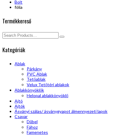
Bolt
fólia
Termékkereső
Kategóriák
Ablak
Párkány
PVC Ablak
Tetőablak
Velux Tetőtéri ablakok
Ablakkönyöklők
Helopal ablakkönyöklő
Ajtó
Ajtók
Ásványi szálas/ ásványgyapot álmennyezeti lapok
Csavar
Dűbel
Fához
Famenetes