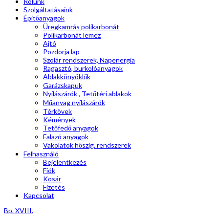
Rólunk
Szolgáltatásaink
Épitőanyagok
Üregkamrás polikarbonát
Polikarbonát lemez
Ajtó
Pozdorja lap
Szolár rendszerek, Napenergia
Ragasztó, burkolóanyagok
Ablakkönyöklők
Garázskapuk
Nyílászárók , Tetőtéri ablakok
Műanyag nyílászárók
Térkövek
Kémények
Tetőfedő anyagok
Falazó anyagok
Vakolatok hőszig. rendszerek
Felhasználó
Bejelentkezés
Fiók
Kosár
Fizetés
Kapcsolat
Bp. XVIII.