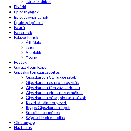
Tárcsás dűbel
Élvédő
Építőanyagok
Építővegyianyagok
Épületgépészet
Fa árú
Fa termék
Falazóelemek
Áthidaló
Leier
Viablokk
Ytong
Festék
Garázs-Ipari Kapu
Gipszkarton szárazépités
Gipszkarton CD függesztők
Gipszkarton és profil rögzítők
Gipszkarton fém vázszerkezet
Gipszkarton gipsz portermékek
Gipszkarton hézagoló tartozékok
Kazettás álmennyezet
Rigips Gipszkarton lapok
Speciális termékek
Szigetelések és fóliák
Glettanyag
Háztartás