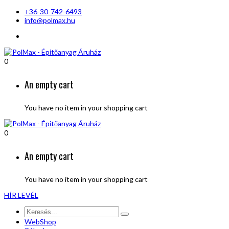
+36-30-742-6493
info@polmax.hu
0
An empty cart
You have no item in your shopping cart
0
An empty cart
You have no item in your shopping cart
HÍR LEVÉL
WebShop