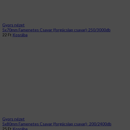
Gyors nézet
5x70mm Famenetes Csavar (forgácslap csavar)-250/3000db
22
Ft
Kosrába
Gyors nézet
5x80mm Famenetes Csavar (forgácslap csavar)- 200/2400db
25
Ft
Kosrába