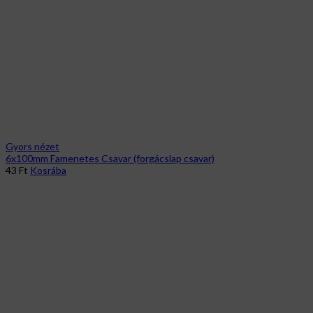
Gyors nézet
6x100mm Famenetes Csavar (forgácslap csavar)
43
Ft
Kosrába