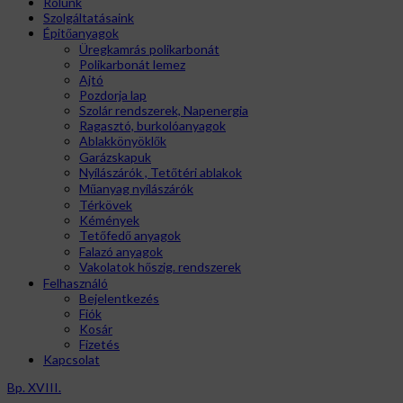
Rólunk
Szolgáltatásaink
Épitőanyagok
Üregkamrás polikarbonát
Polikarbonát lemez
Ajtó
Pozdorja lap
Szolár rendszerek, Napenergia
Ragasztó, burkolóanyagok
Ablakkönyöklők
Garázskapuk
Nyílászárók , Tetőtéri ablakok
Műanyag nyílászárók
Térkövek
Kémények
Tetőfedő anyagok
Falazó anyagok
Vakolatok hőszig. rendszerek
Felhasználó
Bejelentkezés
Fiók
Kosár
Fizetés
Kapcsolat
Bp. XVIII.