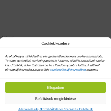
Hírlevél
Cookiek kezelése
Email cim:
Az oldal helyes működéséhez elengedhetetlen bizonyos cookie-k használata.
Továbbá statisztikai, marketing mérési és hirdetési célból is használunk cookie-
kat. Utóbbiak, akkor töltődnek be, ha a Rendben gombra kattint. A sütikről
bővebb tájékoztatást a kapcsolódó
adatkezelési tájékoztatóban
olvashat.
6x90mm Famenetes Csavar
(forgácslap csavar)100/1200 db
Elfogadom
Beállítások megtekintése
Bolt
Adatkezelési tájékoztató
Általános Szerződési Feltételek