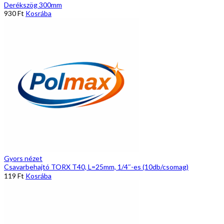
Derékszög 300mm
930
Ft
Kosrába
Gyors nézet
Csavarbehajtó TORX T40, L=25mm, 1/4″-es (10db/csomag)
119
Ft
Kosrába