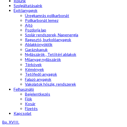
Rólunk
Szolgáltatásaink
Épitőanyagok
Üregkamrás polikarbonát
Polikarbonát lemez
Ajtó
Pozdorja lap
Szolár rendszerek, Napenergia
Ragasztó, burkolóanyagok
Ablakkönyöklők
Garázskapuk
Nyílászárók , Tetőtéri ablakok
Műanyag nyílászárók
Térkövek
Kémények
Tetőfedő anyagok
Falazó anyagok
Vakolatok hőszig. rendszerek
Felhasználó
Bejelentkezés
Fiók
Kosár
Fizetés
Kapcsolat
Bp. XVIII.