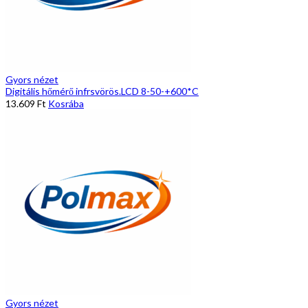
Gyors nézet
Digitális hőmérő infrsvörös.LCD 8-50-+600*C
13.609
Ft
Kosrába
Gyors nézet