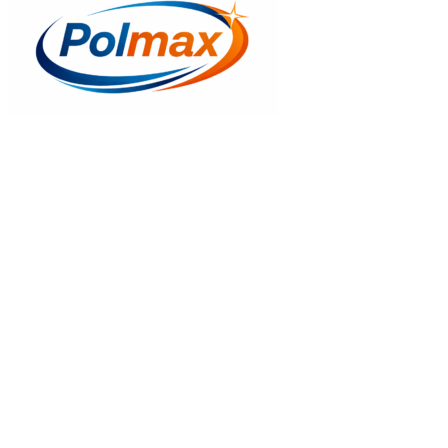
Gyors nézet
Crova YT-1271
600
Ft
Kosrába