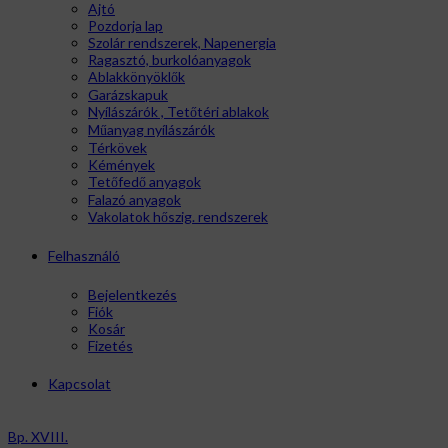
Ajtó
Pozdorja lap
Szolár rendszerek, Napenergia
Ragasztó, burkolóanyagok
Ablakkönyöklők
Garázskapuk
Nyílászárók , Tetőtéri ablakok
Műanyag nyílászárók
Térkövek
Kémények
Tetőfedő anyagok
Falazó anyagok
Vakolatok hőszig. rendszerek
Felhasználó
Bejelentkezés
Fiók
Kosár
Fizetés
Kapcsolat
Bp. XVIII.