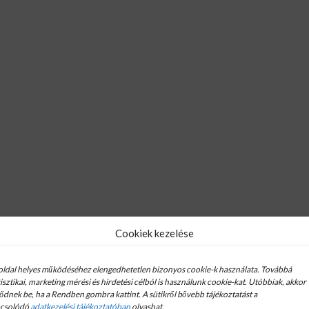
Cookiek kezelése
oldal helyes működéséhez elengedhetetlen bizonyos cookie-k használata. Továbbá
tisztikai, marketing mérési és hirdetési célból is használunk cookie-kat. Utóbbiak, akkor
tődnek be, ha a Rendben gombra kattint. A sütikről bővebb tájékoztatást a
csolódó
adatkezelési tájékoztatóban
olvashat.