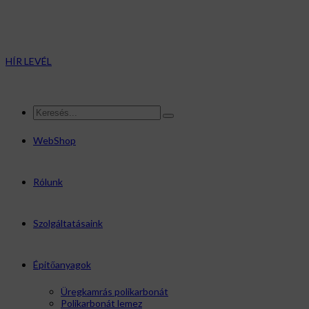
HÍR LEVÉL
WebShop
Rólunk
Szolgáltatásaink
Épitőanyagok
Üregkamrás polikarbonát
Polikarbonát lemez