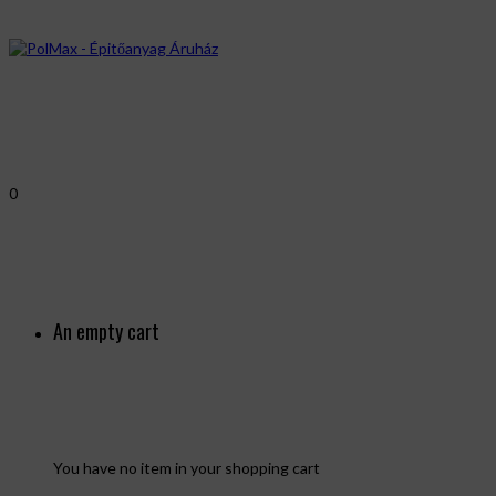
0
An empty cart
You have no item in your shopping cart