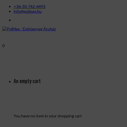
+36-30-742-6493
info@polmax.hu
0
An empty cart
You have no item in your shopping cart