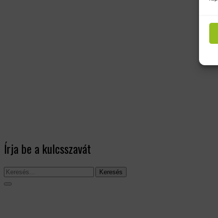
Írja be a kulcsszavát
Keresés