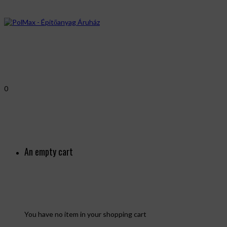
0
An empty cart
You have no item in your shopping cart