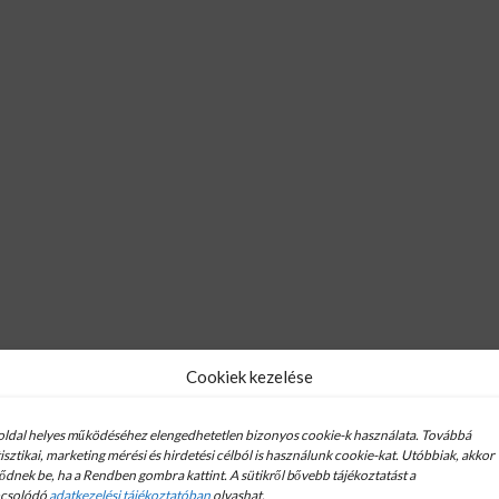
Cookiek kezelése
oldal helyes működéséhez elengedhetetlen bizonyos cookie-k használata. Továbbá
tisztikai, marketing mérési és hirdetési célból is használunk cookie-kat. Utóbbiak, akkor
tődnek be, ha a Rendben gombra kattint. A sütikről bővebb tájékoztatást a
csolódó
adatkezelési tájékoztatóban
olvashat.