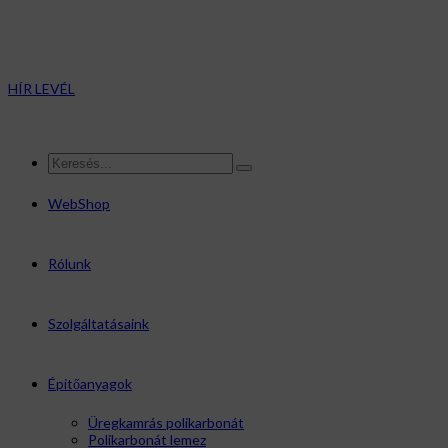
HÍR LEVÉL
WebShop
Rólunk
Szolgáltatásaink
Épitőanyagok
Üregkamrás polikarbonát
Polikarbonát lemez