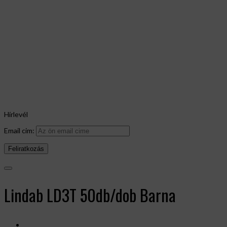
Hírlevél
Email cim:
Lindab LD3T 50db/dob Barna