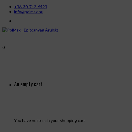
+36-30-742-6493
info@polmax.hu
0
An empty cart
You have no item in your shopping cart