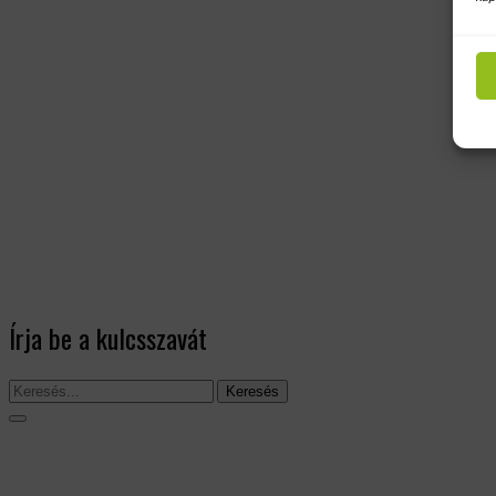
Írja be a kulcsszavát
Keresés