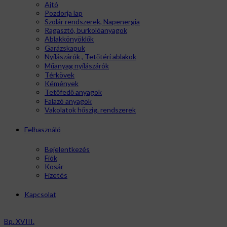
Ajtó
Pozdorja lap
Szolár rendszerek, Napenergia
Ragasztó, burkolóanyagok
Ablakkönyöklők
Garázskapuk
Nyílászárók , Tetőtéri ablakok
Műanyag nyílászárók
Térkövek
Kémények
Tetőfedő anyagok
Falazó anyagok
Vakolatok hőszig. rendszerek
Felhasználó
Bejelentkezés
Fiók
Kosár
Fizetés
Kapcsolat
Bp. XVIII.