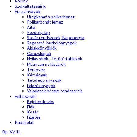
Rólunk
Szolgáltatásaink
Épitőanyagok
Üregkamrás polikarbonát
Polikarbonát lemez
Ajtó
Pozdorja lap
Szolár rendszerek, Napenergia
Ragasztó, burkolóanyagok
Ablakkönyöklők
Garázskapuk
Nyílászárók , Tetőtéri ablakok
Műanyag nyílászárók
Térkövek
Kémények
Tetőfedő anyagok
Falazó anyagok
Vakolatok hőszig. rendszerek
Felhasználó
Bejelentkezés
Fiók
Kosár
Fizetés
Kapcsolat
Bp. XVIII.