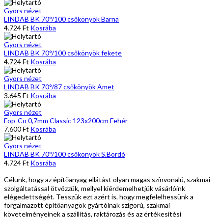
Gyors nézet
LINDAB BK 70°/100 csőkönyök Barna
4.724
Ft
Kosrába
Gyors nézet
LINDAB BK 70°/100 csőkönyök fekete
4.724
Ft
Kosrába
Gyors nézet
LINDAB BK 70°/87 csőkönyök Amet
3.645
Ft
Kosrába
Gyors nézet
Fop-Co 0,7mm Classic 123x200cm Fehér
7.600
Ft
Kosrába
Gyors nézet
LINDAB BK 70°/100 csőkönyök S.Bordó
4.724
Ft
Kosrába
Célunk, hogy az építőanyag ellátást olyan magas színvonalú, szakmai
szolgáltatással ötvözzük, mellyel kiérdemelhetjük vásárlóink
elégedettségét. Tesszük ezt azért is, hogy megfelelhessünk a
forgalmazott építőanyagok gyártóinak szigorú, szakmai
követelményeinek a szállítás, raktározás és az értékesítési