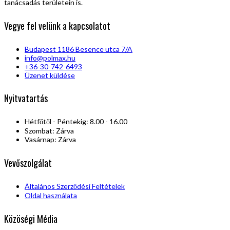
tanácsadás területein is.
Vegye fel velünk a kapcsolatot
Budapest 1186 Besence utca 7/A
info@polmax.hu
+36-30-742-6493
Üzenet küldése
Nyitvatartás
Hétfőtől - Péntekig: 8.00 - 16.00
Szombat: Zárva
Vasárnap: Zárva
Vevőszolgálat
Általános Szerződési Feltételek
Oldal használata
Közöségi Média