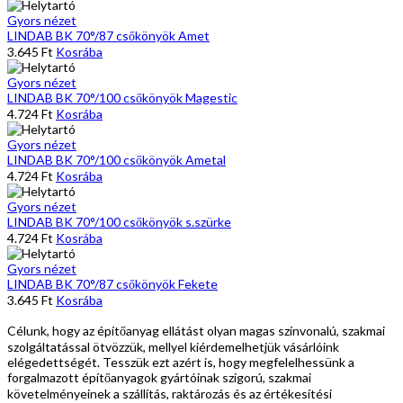
Gyors nézet
LINDAB BK 70°/87 csőkönyök Amet
3.645
Ft
Kosrába
Gyors nézet
LINDAB BK 70°/100 csőkönyök Magestic
4.724
Ft
Kosrába
Gyors nézet
LINDAB BK 70°/100 csőkönyök Ametal
4.724
Ft
Kosrába
Gyors nézet
LINDAB BK 70°/100 csőkönyök s.szürke
4.724
Ft
Kosrába
Gyors nézet
LINDAB BK 70°/87 csőkönyök Fekete
3.645
Ft
Kosrába
Célunk, hogy az építőanyag ellátást olyan magas színvonalú, szakmai
szolgáltatással ötvözzük, mellyel kiérdemelhetjük vásárlóink
elégedettségét. Tesszük ezt azért is, hogy megfelelhessünk a
forgalmazott építőanyagok gyártóinak szigorú, szakmai
követelményeinek a szállítás, raktározás és az értékesítési