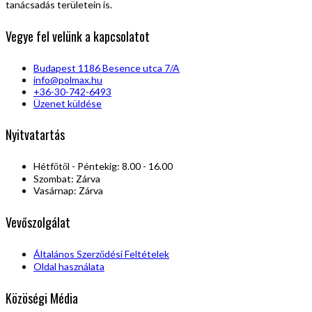
tanácsadás területein is.
Vegye fel velünk a kapcsolatot
Budapest 1186 Besence utca 7/A
info@polmax.hu
+36-30-742-6493
Üzenet küldése
Nyitvatartás
Hétfőtől - Péntekig: 8.00 - 16.00
Szombat: Zárva
Vasárnap: Zárva
Vevőszolgálat
Általános Szerződési Feltételek
Oldal használata
Közöségi Média