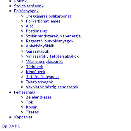
Rólunk
Szolgáltatásaink
Épitőanyagok
Üregkamrás polikarbonát
Polikarbonát lemez
Ajtó
Pozdorja lap
Szolár rendszerek, Napenergia
Ragasztó, burkolóanyagok
Ablakkönyöklők
Garázskapuk
Nyílászárók , Tetőtéri ablakok
Műanyag nyílászárók
Térkövek
Kémények
Tetőfedő anyagok
Falazó anyagok
Vakolatok hőszig. rendszerek
Felhasználó
Bejelentkezés
Fiók
Kosár
Fizetés
Kapcsolat
Bp. XVIII.