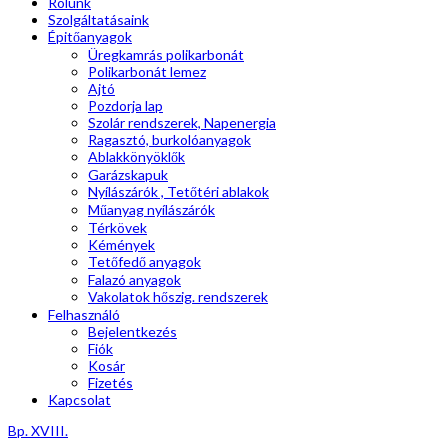
Rólunk
Szolgáltatásaink
Épitőanyagok
Üregkamrás polikarbonát
Polikarbonát lemez
Ajtó
Pozdorja lap
Szolár rendszerek, Napenergia
Ragasztó, burkolóanyagok
Ablakkönyöklők
Garázskapuk
Nyílászárók , Tetőtéri ablakok
Műanyag nyílászárók
Térkövek
Kémények
Tetőfedő anyagok
Falazó anyagok
Vakolatok hőszig. rendszerek
Felhasználó
Bejelentkezés
Fiók
Kosár
Fizetés
Kapcsolat
Bp. XVIII.