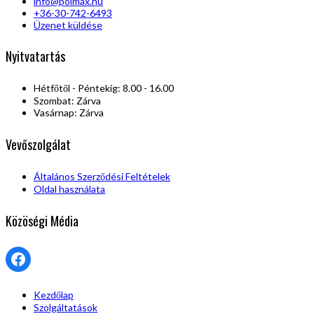
info@polmax.hu
+36-30-742-6493
Üzenet küldése
Nyitvatartás
Hétfőtől - Péntekig: 8.00 - 16.00
Szombat: Zárva
Vasárnap: Zárva
Vevőszolgálat
Általános Szerződési Feltételek
Oldal használata
Közöségi Média
Facebook
Kezdőlap
Szolgáltatások