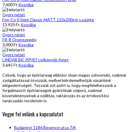
7.600
Ft
Kosrába
Gyors nézet
Fop-Co 0,5mm Classic MATT 123x200cm s.szürke
13.920
Ft
Kosrába
Gyors nézet
FR-R Oromszegély
3.000
Ft
Kosrába
Gyors nézet
LINDAB BK 70°/87 csőkönyök Amet
3.645
Ft
Kosrába
Célunk, hogy az építőanyag ellátást olyan magas színvonalú, szakmai
szolgáltatással ötvözzük, mellyel kiérdemelhetjük vásárlóink
elégedettségét. Tesszük ezt azért is, hogy megfelelhessünk a
forgalmazott építőanyagok gyártóinak szigorú, szakmai
követelményeinek a szállítás, raktározás és az értékesítési
tanácsadás területein is.
Vegye fel velünk a kapcsolatot
Budapest 1186 Besence utca 7/A