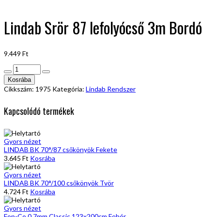
Lindab Srör 87 lefolyócső 3m Bordó
9.449
Ft
Lindab
Srör
Kosrába
87
Cikkszám:
1975
Kategória:
Lindab Rendszer
lefolyócső
3m
Kapcsolódó termékek
Bordó
mennyiség
Gyors nézet
LINDAB BK 70°/87 csőkönyök Fekete
3.645
Ft
Kosrába
Gyors nézet
LINDAB BK 70°/100 csőkönyök Tvör
4.724
Ft
Kosrába
Gyors nézet
Fop-Co 0,7mm Classic 123x200cm Fehér